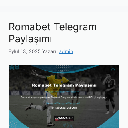
Romabet Telegram
Paylaşımı
Eylül 13, 2025
Yazarı:
admin