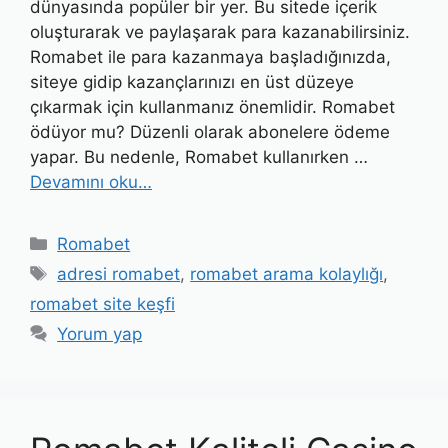
dünyasında popüler bir yer. Bu sitede içerik
oluşturarak ve paylaşarak para kazanabilirsiniz.
Romabet ile para kazanmaya başladığınızda,
siteye gidip kazançlarınızı en üst düzeye
çıkarmak için kullanmanız önemlidir. Romabet
ödüyor mu? Düzenli olarak abonelere ödeme
yapar. Bu nedenle, Romabet kullanırken …
Devamını oku…
Kategoriler
Romabet
Etiketler
adresi romabet
,
romabet arama kolaylığı
,
romabet site keşfi
Yorum yap