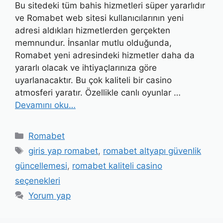
Bu sitedeki tüm bahis hizmetleri süper yararlıdır
ve Romabet web sitesi kullanıcılarının yeni
adresi aldıkları hizmetlerden gerçekten
memnundur. İnsanlar mutlu olduğunda,
Romabet yeni adresindeki hizmetler daha da
yararlı olacak ve ihtiyaçlarınıza göre
uyarlanacaktır. Bu çok kaliteli bir casino
atmosferi yaratır. Özellikle canlı oyunlar …
Devamını oku…
Kategoriler
Romabet
Etiketler
giris yap romabet
,
romabet altyapı güvenlik
güncellemesi
,
romabet kaliteli casino
seçenekleri
Yorum yap