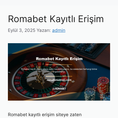
Romabet Kayıtlı Erişim
Eylül 3, 2025
Yazarı:
admin
Romabet kayıtlı erişim siteye zaten