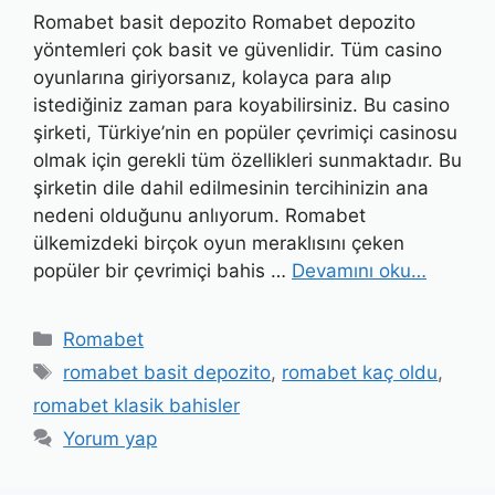
Romabet basit depozito Romabet depozito
yöntemleri çok basit ve güvenlidir. Tüm casino
oyunlarına giriyorsanız, kolayca para alıp
istediğiniz zaman para koyabilirsiniz. Bu casino
şirketi, Türkiye’nin en popüler çevrimiçi casinosu
olmak için gerekli tüm özellikleri sunmaktadır. Bu
şirketin dile dahil edilmesinin tercihinizin ana
nedeni olduğunu anlıyorum. Romabet
ülkemizdeki birçok oyun meraklısını çeken
popüler bir çevrimiçi bahis …
Devamını oku…
Kategoriler
Romabet
Etiketler
romabet basit depozito
,
romabet kaç oldu
,
romabet klasik bahisler
Yorum yap