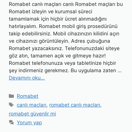
Romabet canlı maçları canlı Romabet maçları bu
Romabet izleyin ve kurumsal süreci
tamamlamak için hiçbir ücret alınmadığını
hatırlayalım. Romabet mobil giriş prosedürünü
takip edebilirsiniz. Mobil cihazınızın kilidini açın
ve cihazınızı görüntüleyin. Adres çubuğuna
Romabet yazacaksınız. Telefonunuzdaki siteye
göz atın, tamamen açık ve gitmeye hazır!
Romabet telefonunuza veya tabletinize hiçbir
şey indirmeniz gerekmez. Bu uygulama zaten …
Devamını oku…
Kategoriler
Romabet
Etiketler
canlı maçları
,
romabet canlı maçları
,
romabet güvenlir mi
Yorum yap