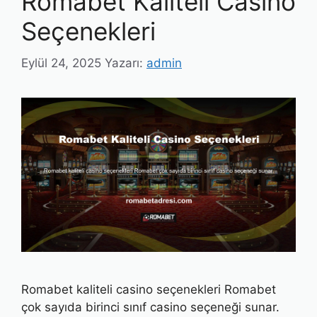
Romabet Kaliteli Casino
Seçenekleri
Eylül 24, 2025
Yazarı:
admin
Romabet kaliteli casino seçenekleri Romabet
çok sayıda birinci sınıf casino seçeneği sunar.