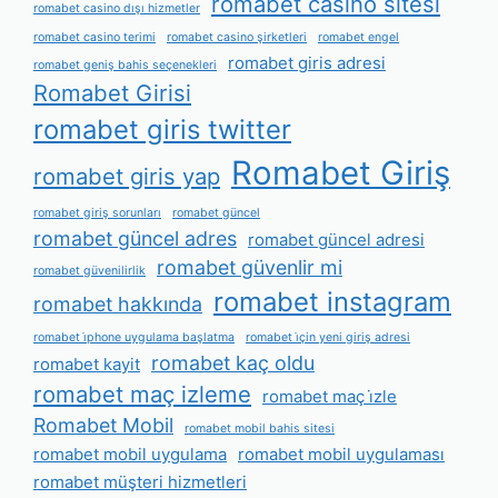
romabet casino sitesi
romabet casino dışı hizmetler
romabet casino terimi
romabet casino şirketleri
romabet engel
romabet giris adresi
romabet geniş bahis seçenekleri
Romabet Girisi
romabet giris twitter
Romabet Giriş
romabet giris yap
romabet giriş sorunları
romabet güncel
romabet güncel adres
romabet güncel adresi
romabet güvenlir mi
romabet güvenilirlik
romabet instagram
romabet hakkında
romabet i̇phone uygulama başlatma
romabet i̇çin yeni giriş adresi
romabet kaç oldu
romabet kayit
romabet maç izleme
romabet maç i̇zle
Romabet Mobil
romabet mobil bahis sitesi
romabet mobil uygulama
romabet mobil uygulaması
romabet müşteri hizmetleri