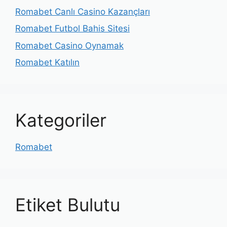
Romabet Canlı Casino Kazançları
Romabet Futbol Bahis Sitesi
Romabet Casino Oynamak
Romabet Katılın
Kategoriler
Romabet
Etiket Bulutu