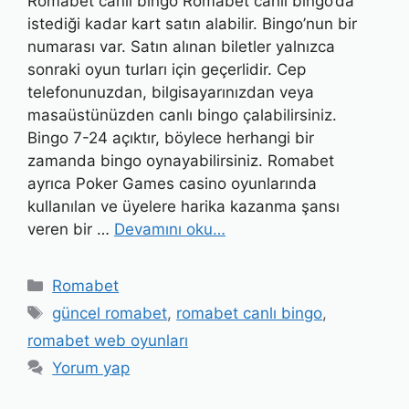
Romabet canlı bingo Romabet canlı bingo’da
istediği kadar kart satın alabilir. Bingo’nun bir
numarası var. Satın alınan biletler yalnızca
sonraki oyun turları için geçerlidir. Cep
telefonunuzdan, bilgisayarınızdan veya
masaüstünüzden canlı bingo çalabilirsiniz.
Bingo 7-24 açıktır, böylece herhangi bir
zamanda bingo oynayabilirsiniz. Romabet
ayrıca Poker Games casino oyunlarında
kullanılan ve üyelere harika kazanma şansı
veren bir …
Devamını oku…
Kategoriler
Romabet
Etiketler
güncel romabet
,
romabet canlı bingo
,
romabet web oyunları
Yorum yap