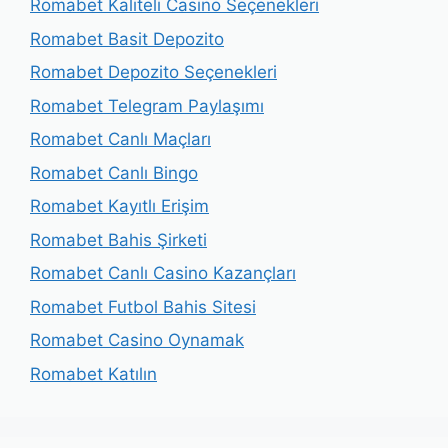
Romabet Kaliteli Casino Seçenekleri
Romabet Basit Depozito
Romabet Depozito Seçenekleri
Romabet Telegram Paylaşımı
Romabet Canlı Maçları
Romabet Canlı Bingo
Romabet Kayıtlı Erişim
Romabet Bahis Şirketi
Romabet Canlı Casino Kazançları
Romabet Futbol Bahis Sitesi
Romabet Casino Oynamak
Romabet Katılın