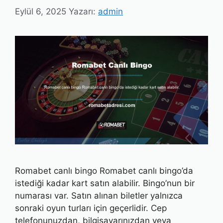
Eylül 6, 2025
Yazarı:
admin
Romabet canlı bingo Romabet canlı bingo’da
istediği kadar kart satın alabilir. Bingo’nun bir
numarası var. Satın alınan biletler yalnızca
sonraki oyun turları için geçerlidir. Cep
telefonunuzdan, bilgisayarınızdan veya