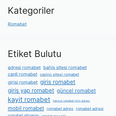
Kategoriler
Romabet
Etiket Bulutu
adresi romabet
bahis sitesi romabet
canli romabet
casino sitesi romabet
giris romabet
girisi romabet
giris yap romabet
güncel romabet
kayit romabet
mevcut romabet giriş adresi
mobil romabet
romabet adres
romabet adresi
romabet altyapısı
romabet ana sayfa