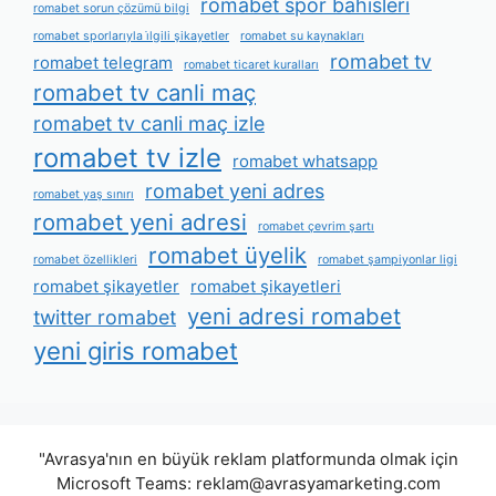
romabet spor bahisleri
romabet sorun çözümü bilgi
romabet sporlarıyla i̇lgili şikayetler
romabet su kaynakları
romabet tv
romabet telegram
romabet ticaret kuralları
romabet tv canli maç
romabet tv canli maç izle
romabet tv izle
romabet whatsapp
romabet yeni adres
romabet yaş sınırı
romabet yeni adresi
romabet çevrim şartı
romabet üyelik
romabet özellikleri
romabet şampiyonlar ligi
romabet şikayetler
romabet şikayetleri
yeni adresi romabet
twitter romabet
yeni giris romabet
"Avrasya'nın en büyük reklam platformunda olmak için
Microsoft Teams:
reklam@avrasyamarketing.com