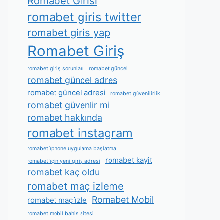
Romabet Girisi
romabet giris twitter
romabet giris yap
Romabet Giriş
romabet giriş sorunları
romabet güncel
romabet güncel adres
romabet güncel adresi
romabet güvenilirlik
romabet güvenlir mi
romabet hakkında
romabet instagram
romabet i̇phone uygulama başlatma
romabet kayit
romabet i̇çin yeni giriş adresi
romabet kaç oldu
romabet maç izleme
Romabet Mobil
romabet maç i̇zle
romabet mobil bahis sitesi