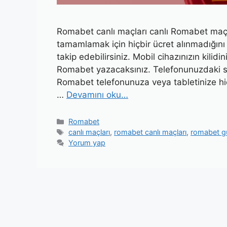
Romabet canlı maçları canlı Romabet maçl
tamamlamak için hiçbir ücret alınmadığını
takip edebilirsiniz. Mobil cihazınızın kilid
Romabet yazacaksınız. Telefonunuzdaki si
Romabet telefonunuza veya tabletinize h
…
Devamını oku…
Kategoriler
Romabet
Etiketler
canlı maçları
,
romabet canlı maçları
,
romabet gü
Yorum yap