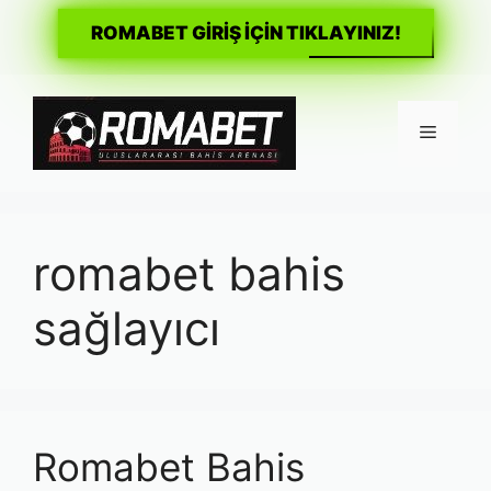
ROMABET GİRİŞ İÇİN TIKLAYINIZ!
İçeriğe
atla
Menü
romabet bahis
sağlayıcı
Romabet Bahis