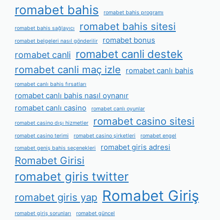
romabet bahis
romabet bahis programı
romabet bahis sitesi
romabet bahis sağlayıcı
romabet bonus
romabet belgeleri nasıl gönderilir
romabet canli destek
romabet canli
romabet canli maç izle
romabet canlı bahis
romabet canlı bahis fırsatları
romabet canlı bahis nasıl oynanır
romabet canlı casino
romabet canlı oyunlar
romabet casino sitesi
romabet casino dışı hizmetler
romabet casino terimi
romabet casino şirketleri
romabet engel
romabet giris adresi
romabet geniş bahis seçenekleri
Romabet Girisi
romabet giris twitter
Romabet Giriş
romabet giris yap
romabet giriş sorunları
romabet güncel