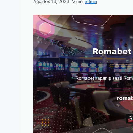
Ağustos 16, 2023
Yazarı:
admin