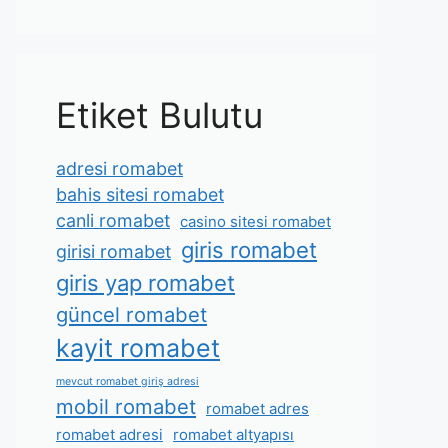
Etiket Bulutu
adresi romabet
bahis sitesi romabet
canli romabet
casino sitesi romabet
giris romabet
girisi romabet
giris yap romabet
güncel romabet
kayit romabet
mevcut romabet giriş adresi
mobil romabet
romabet adres
romabet adresi
romabet altyapısı