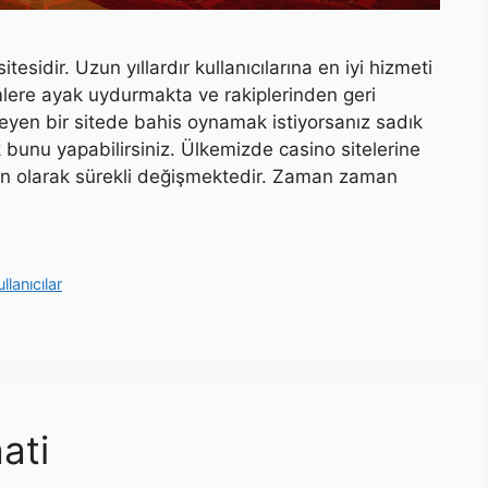
esidir. Uzun yıllardır kullanıcılarına en iyi hizmeti
imlere ayak uydurmakta ve rakiplerinden geri
eyen bir sitede bahis oynamak istiyorsanız sadık
bunu yapabilirsiniz. Ülkemizde casino sitelerine
un olarak sürekli değişmektedir. Zaman zaman
lanıcılar
ati