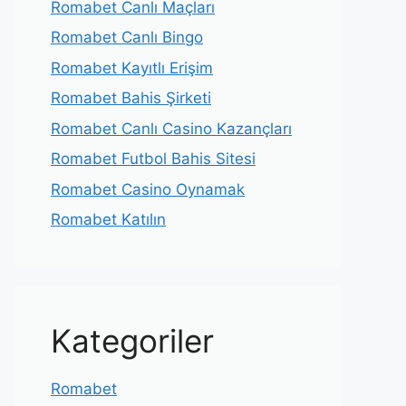
Romabet Canlı Maçları
Romabet Canlı Bingo
Romabet Kayıtlı Erişim
Romabet Bahis Şirketi
Romabet Canlı Casino Kazançları
Romabet Futbol Bahis Sitesi
Romabet Casino Oynamak
Romabet Katılın
Kategoriler
Romabet