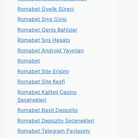
Romabet Üyelik Süreci
Romabet Sms Girişi
Romabet Geniş Bahisler
Romabet Sns Hesabı
Romabet Android Yayınları
Romabet
Romabet Site Erişimi
Romabet Site Keşfi
Romabet Kaliteli Casino
Seçenekleri
Romabet Basit Depozito
Romabet Depozito Seçenekleri
Romabet Telegram Paylaşımı