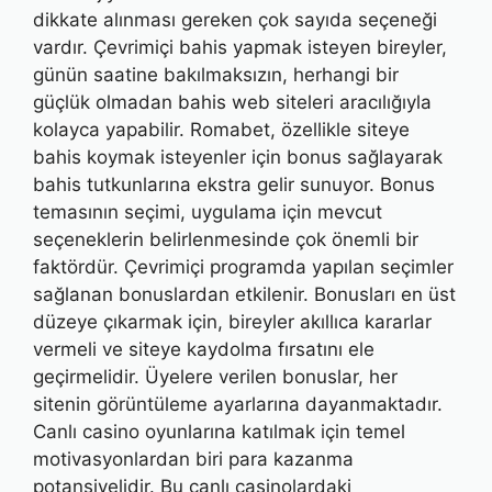
dikkate alınması gereken çok sayıda seçeneği
vardır. Çevrimiçi bahis yapmak isteyen bireyler,
günün saatine bakılmaksızın, herhangi bir
güçlük olmadan bahis web siteleri aracılığıyla
kolayca yapabilir. Romabet, özellikle siteye
bahis koymak isteyenler için bonus sağlayarak
bahis tutkunlarına ekstra gelir sunuyor. Bonus
temasının seçimi, uygulama için mevcut
seçeneklerin belirlenmesinde çok önemli bir
faktördür. Çevrimiçi programda yapılan seçimler
sağlanan bonuslardan etkilenir. Bonusları en üst
düzeye çıkarmak için, bireyler akıllıca kararlar
vermeli ve siteye kaydolma fırsatını ele
geçirmelidir. Üyelere verilen bonuslar, her
sitenin görüntüleme ayarlarına dayanmaktadır.
Canlı casino oyunlarına katılmak için temel
motivasyonlardan biri para kazanma
potansiyelidir. Bu canlı casinolardaki