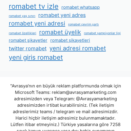
romabet tv izle
romabet whatsapp
romabet yeni adres
romabet yaş sınırı
romabet yeni adresi
romabet çevrim şartı
romabet üyelik
romabet özellikleri
romabet şampiyonlar ligi
romabet şikayetler
romabet şikayetleri
yeni adresi romabet
twitter romabet
yeni giris romabet
"Avrasya'nın en büyük reklam platformunda olmak için
Microsoft Teams:
reklam@avrasyamarketing.com
adresimizden veya Telegram: @Avrasyamarketing
adresimizden irtibat kurabilirsiniz. (Tek iletişim
adreslerimiz teams / telegram ve mail adresimizdir.
Harici hiçbir iletişim adresimiz bulunmamaktadır.
Lütfen itibar etmeyiniz.) Türkiye yasalarına göre 7258
sayılı kanun uyarınca yasa dışı bahis oynamanın