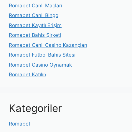
Romabet Canlı Maçları
Romabet Canlı Bingo
Romabet Kayıtlı Erişim
Romabet Bahis Şirketi
Romabet Canlı Casino Kazançları
Romabet Futbol Bahis Sitesi
Romabet Casino Oynamak
Romabet Katılın
Kategoriler
Romabet