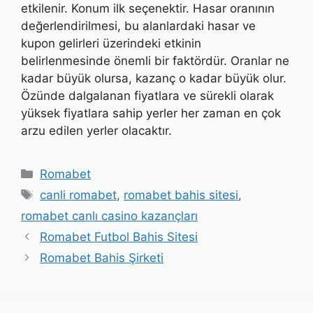
etkilenir. Konum ilk seçenektir. Hasar oranının
değerlendirilmesi, bu alanlardaki hasar ve
kupon gelirleri üzerindeki etkinin
belirlenmesinde önemli bir faktördür. Oranlar ne
kadar büyük olursa, kazanç o kadar büyük olur.
Özünde dalgalanan fiyatlara ve sürekli olarak
yüksek fiyatlara sahip yerler her zaman en çok
arzu edilen yerler olacaktır.
Kategoriler
Romabet
Etiketler
canli romabet
,
romabet bahis sitesi
,
romabet canlı casino kazançları
Romabet Futbol Bahis Sitesi
Romabet Bahis Şirketi