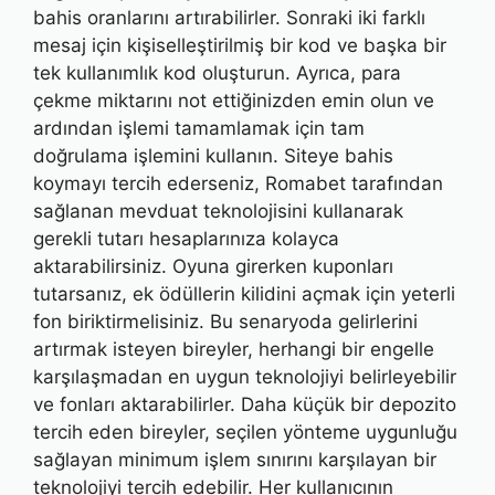
bahis oranlarını artırabilirler. Sonraki iki farklı
mesaj için kişiselleştirilmiş bir kod ve başka bir
tek kullanımlık kod oluşturun. Ayrıca, para
çekme miktarını not ettiğinizden emin olun ve
ardından işlemi tamamlamak için tam
doğrulama işlemini kullanın. Siteye bahis
koymayı tercih ederseniz, Romabet tarafından
sağlanan mevduat teknolojisini kullanarak
gerekli tutarı hesaplarınıza kolayca
aktarabilirsiniz. Oyuna girerken kuponları
tutarsanız, ek ödüllerin kilidini açmak için yeterli
fon biriktirmelisiniz. Bu senaryoda gelirlerini
artırmak isteyen bireyler, herhangi bir engelle
karşılaşmadan en uygun teknolojiyi belirleyebilir
ve fonları aktarabilirler. Daha küçük bir depozito
tercih eden bireyler, seçilen yönteme uygunluğu
sağlayan minimum işlem sınırını karşılayan bir
teknolojiyi tercih edebilir. Her kullanıcının