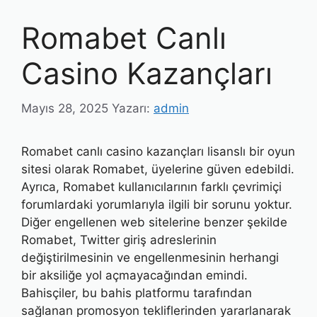
Romabet Canlı
Casino Kazançları
Mayıs 28, 2025
Yazarı:
admin
Romabet canlı casino kazançları lisanslı bir oyun
sitesi olarak Romabet, üyelerine güven edebildi.
Ayrıca, Romabet kullanıcılarının farklı çevrimiçi
forumlardaki yorumlarıyla ilgili bir sorunu yoktur.
Diğer engellenen web sitelerine benzer şekilde
Romabet, Twitter giriş adreslerinin
değiştirilmesinin ve engellenmesinin herhangi
bir aksiliğe yol açmayacağından emindi.
Bahisçiler, bu bahis platformu tarafından
sağlanan promosyon tekliflerinden yararlanarak