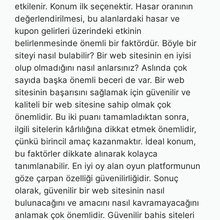
etkilenir. Konum ilk seçenektir. Hasar oranının
değerlendirilmesi, bu alanlardaki hasar ve
kupon gelirleri üzerindeki etkinin
belirlenmesinde önemli bir faktördür. Böyle bir
siteyi nasıl bulabilir? Bir web sitesinin en iyisi
olup olmadığını nasıl anlarsınız? Aslında çok
sayıda başka önemli beceri de var. Bir web
sitesinin başarısını sağlamak için güvenilir ve
kaliteli bir web sitesine sahip olmak çok
önemlidir. Bu iki puanı tamamladıktan sonra,
ilgili sitelerin kârlılığına dikkat etmek önemlidir,
çünkü birincil amaç kazanmaktır. İdeal konum,
bu faktörler dikkate alınarak kolayca
tanımlanabilir. En iyi oy alan oyun platformunun
göze çarpan özelliği güvenilirliğidir. Sonuç
olarak, güvenilir bir web sitesinin nasıl
bulunacağını ve amacını nasıl kavramayacağını
anlamak çok önemlidir. Güvenilir bahis siteleri