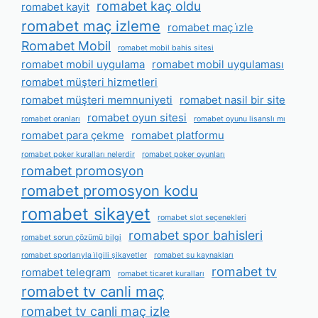
romabet kaç oldu
romabet kayit
romabet maç izleme
romabet maç i̇zle
Romabet Mobil
romabet mobil bahis sitesi
romabet mobil uygulama
romabet mobil uygulaması
romabet müşteri hizmetleri
romabet müşteri memnuniyeti
romabet nasil bir site
romabet oyun sitesi
romabet oranları
romabet oyunu lisanslı mı
romabet para çekme
romabet platformu
romabet poker kuralları nelerdir
romabet poker oyunları
romabet promosyon
romabet promosyon kodu
romabet sikayet
romabet slot seçenekleri
romabet spor bahisleri
romabet sorun çözümü bilgi
romabet sporlarıyla i̇lgili şikayetler
romabet su kaynakları
romabet tv
romabet telegram
romabet ticaret kuralları
romabet tv canli maç
romabet tv canli maç izle