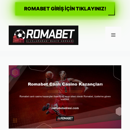
ROMABET GİRİŞ İÇİN TIKLAYINIZ!
İçeriğe
atla
Menü