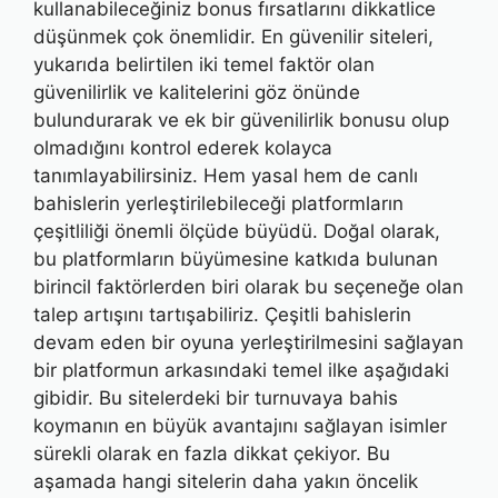
kullanabileceğiniz bonus fırsatlarını dikkatlice
düşünmek çok önemlidir. En güvenilir siteleri,
yukarıda belirtilen iki temel faktör olan
güvenilirlik ve kalitelerini göz önünde
bulundurarak ve ek bir güvenilirlik bonusu olup
olmadığını kontrol ederek kolayca
tanımlayabilirsiniz. Hem yasal hem de canlı
bahislerin yerleştirilebileceği platformların
çeşitliliği önemli ölçüde büyüdü. Doğal olarak,
bu platformların büyümesine katkıda bulunan
birincil faktörlerden biri olarak bu seçeneğe olan
talep artışını tartışabiliriz. Çeşitli bahislerin
devam eden bir oyuna yerleştirilmesini sağlayan
bir platformun arkasındaki temel ilke aşağıdaki
gibidir. Bu sitelerdeki bir turnuvaya bahis
koymanın en büyük avantajını sağlayan isimler
sürekli olarak en fazla dikkat çekiyor. Bu
aşamada hangi sitelerin daha yakın öncelik