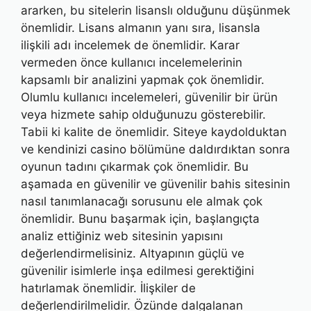
ararken, bu sitelerin lisanslı olduğunu düşünmek
önemlidir. Lisans almanın yanı sıra, lisansla
ilişkili adı incelemek de önemlidir. Karar
vermeden önce kullanıcı incelemelerinin
kapsamlı bir analizini yapmak çok önemlidir.
Olumlu kullanıcı incelemeleri, güvenilir bir ürün
veya hizmete sahip olduğunuzu gösterebilir.
Tabii ki kalite de önemlidir. Siteye kaydolduktan
ve kendinizi casino bölümüne daldırdıktan sonra
oyunun tadını çıkarmak çok önemlidir. Bu
aşamada en güvenilir ve güvenilir bahis sitesinin
nasıl tanımlanacağı sorusunu ele almak çok
önemlidir. Bunu başarmak için, başlangıçta
analiz ettiğiniz web sitesinin yapısını
değerlendirmelisiniz. Altyapının güçlü ve
güvenilir isimlerle inşa edilmesi gerektiğini
hatırlamak önemlidir. İlişkiler de
değerlendirilmelidir. Özünde dalgalanan