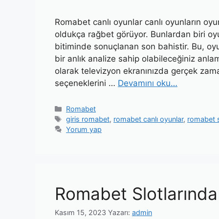
Romabet canlı oyunlar canlı oyunların oy
oldukça rağbet görüyor. Bunlardan biri o
bitiminde sonuçlanan son bahistir. Bu, oy
bir anlık analize sahip olabileceğiniz anl
olarak televizyon ekranınızda gerçek zamanl
seçeneklerini …
Devamını oku…
Kategoriler
Romabet
Etiketler
giris romabet
,
romabet canlı oyunlar
,
romabet sp
Yorum yap
Romabet Slotlarında
Kasım 15, 2023
Yazarı:
admin