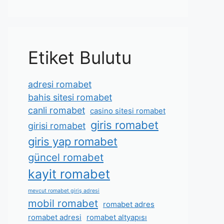
Etiket Bulutu
adresi romabet
bahis sitesi romabet
canli romabet
casino sitesi romabet
giris romabet
girisi romabet
giris yap romabet
güncel romabet
kayit romabet
mevcut romabet giriş adresi
mobil romabet
romabet adres
romabet adresi
romabet altyapısı