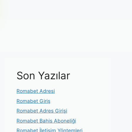
Son Yazılar
Romabet Adresi
Romabet Giriş
Romabet Adres Girişi
Romabet Bahis Aboneliği
Romabet İletişim Yöntemleri