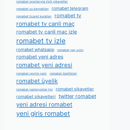
romabet sporlarıyla i̇lgili şikayetler
romabet telegram
romabet su kaynakları
romabet tv
romabet ticaret kuralları
romabet tv canli maç
romabet tv canli maç izle
romabet tv izle
romabet whatsapp
romabet yaş sınırı
romabet yeni adres
romabet yeni adresi
romabet çevrim şartı
romabet özellikleri
romabet üyelik
romabet şikayetler
romabet şampiyonlar ligi
twitter romabet
romabet şikayetleri
yeni adresi romabet
yeni giris romabet