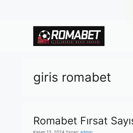
İçeriğe
atla
giris romabet
Romabet Fırsat Sayı
Kasım 13, 2024
Yazarı:
admin