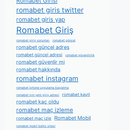
Romabet Girisi
romabet giris twitter
romabet giris yap
Romabet Giriş
romabet giriş sorunları
romabet güncel
romabet güncel adres
romabet güncel adresi
romabet güvenilirlik
romabet güvenlir mi
romabet hakkında
romabet instagram
romabet i̇phone uygulama başlatma
romabet kayit
romabet i̇çin yeni giriş adresi
romabet kaç oldu
romabet maç izleme
Romabet Mobil
romabet maç i̇zle
romabet mobil bahis sitesi