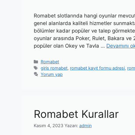
Romabet slotlarında hangi oyunlar mevcu
genel alanlarda kaliteli hizmetler sunmakt
bölümler kadar popüler ve talep görmekte
oyunlar arasında Poker, Rulet, Bakara ve 
popüler olan Okey ve Tavla …
Devamını o
Kategoriler
Romabet
Etiketler
giris romabet
,
romabet kayıt formu adresi
,
rom
Yorum yap
Romabet Kurallar
Kasım 4, 2023
Yazarı:
admin