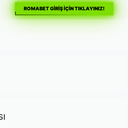
ROMABET GİRİŞ İÇİN TIKLAYINIZ!
sı