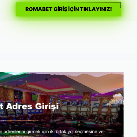
ROMABET GİRİŞ İÇİN TIKLAYINIZ!