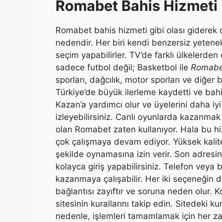
Romabet Bahis Hizmeti
Romabet bahis hizmeti gibi olası giderek d
nedendir. Her biri kendi benzersiz yetenekl
seçim yapabilirler. TV’de farklı ülkelerden 
sadece futbol değil; Basketbol ile
Romabet
sporları, dağcılık, motor sporları ve diğe
Türkiye’de büyük ilerleme kaydetti ve bah
Kazan’a yardımcı olur ve üyelerini daha iyi
izleyebilirsiniz. Canlı oyunlarda kazanmak
olan Romabet zaten kullanıyor. Hala bu hi
çok çalışmaya devam ediyor. Yüksek kaliteli 
şekilde oynamasına izin verir. Son adresin
kolayca giriş yapabilirsiniz. Telefon veya 
kazanmaya çalışabilir. Her iki seçeneğin de 
bağlantısı zayıftır ve soruna neden olur.
sitesinin kurallarını takip edin. Sitedeki k
nedenle, işlemleri tamamlamak için her zam