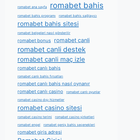
romabet bahis
romabet ana sayfa
romabet bahis programı
romabet bahis sağlayıcı
romabet bahis sitesi
romabet belgeleri nasıl gönderilir
romabet canli
romabet bonus
romabet canli destek
romabet canli maç izle
romabet canlı bahis
romabet canlı bahis fırsatları
romabet canlı bahis nasıl oynanır
romabet canlı casino
romabet canlı oyunlar
romabet casino dışı hizmetler
romabet casino sitesi
romabet casino terimi
romabet casino şirketleri
romabet engel
romabet geniş bahis seçenekleri
romabet giris adresi