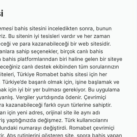
i
lemesi
bahis sitesini inceledikten sonra, bunun
iz. Bu sitenin iyi tesisleri vardır ve her zaman
eği ve para kazanabileceği bir web sitesidir.
lara sahip seçenekler, birçok canlı bahis
ahis platformlarından biri haline gelen bir siteye
ileceğiniz canlı destek ekibinden tüm sorularınızın
iteleri, Türkiye Romabet bahis sitesi için her
. Türkiye’de başarılı olmak için, işine başlamak ve
 için iyi bir yer bulması gerekiyor. Bu uygulama
yanlış. Vergiler yurtdışında ödenir. Çevrimiçi
a kazanabileceği farklı oyun türlerine sahiptir.
 için yeni adres, orijinal site ile aynı adı
iş yaptığınızda değişmez. Türk kullanıcılarını
olundaki numarayı değiştirdi. Romabet çevrimiçi
tir. Atış rutinlerini gösteren site, spora bahis yapan