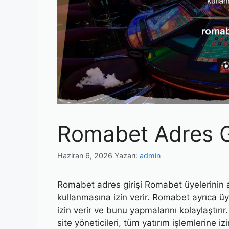
Romabet Adres Gi
Haziran 6, 2026
Yazarı:
admin
Romabet adres girişi Romabet üyelerinin ad
kullanmasına izin verir. Romabet ayrıca üy
izin verir ve bunu yapmalarını kolaylaştırı
site yöneticileri, tüm yatırım işlemlerine i