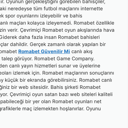
r. Oyunun gerçekleştiğini görebilen bahisçiler,
daki neredeyse tüm futbol maçlarını internette
k spor oyunlarını izleyebilir ve bahis
canlı maçları kolayca izleyemedi. Romabet özellikle
izin verir. Çevrimiçi Romabet oyun akışlarında hava
 Giderek daha fazla insan Romabet bahisleri
lar dahildir. Gerçek zamanlı olarak yapılan bir
 Romabet
Romabet Güvenilir Mi
canlı akış
çin talep görüyor. Romabet Game Company.
 canlı yayın hizmetleri sunar ve üyelerine
oları izlemek için. Romabet maçlarının sonuçlarını
ay küçük bir ekranda görebilirsiniz. Romabet canlı
ğiniz bir web sitesidir. Bahis şirketi Romabet
yor. Çevrimiçi oyun satan bazı web siteleri kaliteli
pabileceği bir yer olan Romabet oyunları net
i grafiklerle maç izlemekten hoşlanırlar. Oyunu