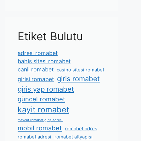
Etiket Bulutu
adresi romabet
bahis sitesi romabet
canli romabet
casino sitesi romabet
giris romabet
girisi romabet
giris yap romabet
güncel romabet
kayit romabet
mevcut romabet giriş adresi
mobil romabet
romabet adres
romabet adresi
romabet altyapısı