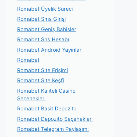
Romabet Üyelik Süreci
Romabet Sms Girişi
Romabet Geniş Bahisler
Romabet Sns Hesabı
Romabet Android Yayınları
Romabet
Romabet Site Erişimi
Romabet Site Keşfi
Romabet Kaliteli Casino
Seçenekleri
Romabet Basit Depozito
Romabet Depozito Seçenekleri
Romabet Telegram Paylaşımı