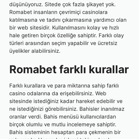
düşünüyoruz. Sitede çok fazla şikayet yok.
Romabet insanların çevrimiçi casinolara
katılmasına ve tadını çıkarmasına yardımcı olan
bir web sitesidir. Kullanılmasını kolay ve hızlı
hale getiren birçok özelliğe sahiptir. Farklı olay
türleri arasından seçim yapabilir ve ücretsiz
üyelikler alabilirsiniz.
Romabet farklı kurallar
Farklı kurallara ve para miktarına sahip farklı
casino odalarına da erişebilirsiniz. Web
sitesinde istediğiniz kadar hareket edebilir ve
ne istediğinizi görebilirsiniz. Bahisler inanılmaz
oranlar verdi. Bahis menüsü kullanıcılardan
birçok olumlu ve mutlu incelemeye sahiptir.
Bahis sisteminin hesaptan para çekmenin bir