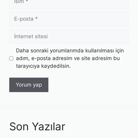
E-
posta
İnternet
sitesi
Daha sonraki yorumlarımda kullanılması için
adım, e-posta adresim ve site adresim bu
tarayıcıya kaydedilsin.
Son Yazılar