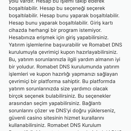
yolu vardır. Hesap bu işlemi takip ederek
boşaltılabilir. Hesap bu seçeneği seçerek
boşaltılabilir. Hesap bunu yaparak boşaltılabilir.
Hesap bunu yaparak boşaltılabilir. Giriş kartı
cihazda herhangi bir program istemiyor.
Hesabınıza erişmek için giriş yapabilirsiniz.
Yatırım işlemlerine başvurabilir ve Romabet DNS
kurulumuyla çevrimiçi kupon hazırlayabilirsiniz.
Bu, yatırım sorunlarınızla ilgili yardım almanın iyi
bir yoludur. Romabet DNS kurulumunda yatırım
işlemleri ve kupon hazırlığı yapmanızı sağlayan
çevrimiçi bir platforma sahiptir. Bu platformda
yatırım sorunlarınızda size yardımcı olacak
birçok seçenek bulabilirsiniz. Bu seçenekler
arasından seçim yapabilirsiniz. Bağlantı
sorunlarını çözer ve DNS’yi doğru yüklerseniz,
güvenli casino sitesinin hizmet kurallarını
kullanabilirsiniz. Romabet DNS Kurulum