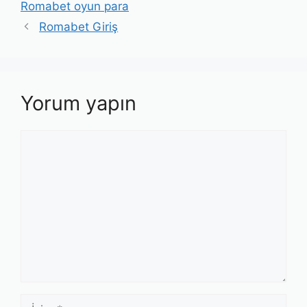
Romabet oyun para
Romabet Giriş
Yorum yapın
Yorum
İsim