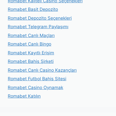
Romabet Kaliteli Casino Seçenekleri
Romabet Basit Depozito
Romabet Depozito Seçenekleri
Romabet Telegram Paylaşımı
Romabet Canlı Maçları
Romabet Canlı Bingo
Romabet Kayıtlı Erişim
Romabet Bahis Şirketi
Romabet Canlı Casino Kazançları
Romabet Futbol Bahis Sitesi
Romabet Casino Oynamak
Romabet Katılın