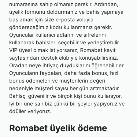
numarasına sahip olmanız gerekir. Ardından,
üyelik formunu doldurmanız ve bahis yapmaya
başlamak için size e-posta yoluyla
göndereceğimiz kodu kullanmanız gerekir.
Oyuncular kullanıcı adlarını ve şifrelerini
kullanarak bahisleri seçebilir ve yerleştirebilir.
VIP üyesi olmak istiyorsanız, Romabet kayıt
sayfasından destek ekibiyle konuşabilirsiniz.
Oradan neye ihtiyaç duyduklarını öğrenebilirler.
Oyuncuların faydaları, daha fazla bonus, hızlı
bonus ödemeleri ve müşterilerin değeri
nedeniyle müşteri sayısı her gün artmaktadır.
Bahisçi güvenilir ve birçok kişi bunu kullanıyor.
İyi bir üne sahibiz çünkü bir şeyler yapıyoruz ve
ödüller veriyoruz.
Romabet üyelik ödeme