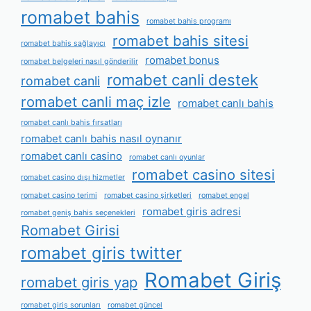
romabet bahis
romabet bahis programı
romabet bahis sitesi
romabet bahis sağlayıcı
romabet bonus
romabet belgeleri nasıl gönderilir
romabet canli destek
romabet canli
romabet canli maç izle
romabet canlı bahis
romabet canlı bahis fırsatları
romabet canlı bahis nasıl oynanır
romabet canlı casino
romabet canlı oyunlar
romabet casino sitesi
romabet casino dışı hizmetler
romabet casino terimi
romabet casino şirketleri
romabet engel
romabet giris adresi
romabet geniş bahis seçenekleri
Romabet Girisi
romabet giris twitter
Romabet Giriş
romabet giris yap
romabet giriş sorunları
romabet güncel