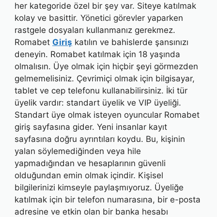
her kategoride özel bir şey var. Siteye katılmak
kolay ve basittir. Yönetici görevler yaparken
rastgele dosyaları kullanmanız gerekmez.
Romabet
Giriş
katılın ve bahislerde şansınızı
deneyin. Romabet katılmak için 18 yaşında
olmalısın. Üye olmak için hiçbir şeyi görmezden
gelmemelisiniz. Çevrimiçi olmak için bilgisayar,
tablet ve cep telefonu kullanabilirsiniz. İki tür
üyelik vardır: standart üyelik ve VIP üyeliği.
Standart üye olmak isteyen oyuncular Romabet
giriş sayfasına gider. Yeni insanlar kayıt
sayfasına doğru ayrıntıları koydu. Bu, kişinin
yalan söylemediğinden veya hile
yapmadığından ve hesaplarının güvenli
olduğundan emin olmak içindir. Kişisel
bilgilerinizi kimseyle paylaşmıyoruz. Üyeliğe
katılmak için bir telefon numarasına, bir e-posta
adresine ve etkin olan bir banka hesabı