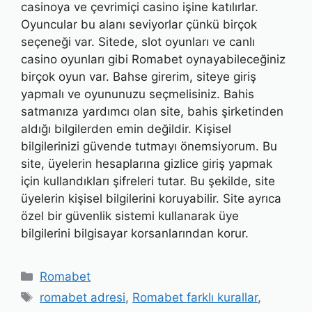
casinoya ve çevrimiçi casino işine katılırlar.
Oyuncular bu alanı seviyorlar çünkü birçok
seçeneği var. Sitede, slot oyunları ve canlı
casino oyunları gibi Romabet oynayabileceğiniz
birçok oyun var. Bahse girerim, siteye giriş
yapmalı ve oyununuzu seçmelisiniz. Bahis
satmanıza yardımcı olan site, bahis şirketinden
aldığı bilgilerden emin değildir. Kişisel
bilgilerinizi güvende tutmayı önemsiyorum. Bu
site, üyelerin hesaplarına gizlice giriş yapmak
için kullandıkları şifreleri tutar. Bu şekilde, site
üyelerin kişisel bilgilerini koruyabilir. Site ayrıca
özel bir güvenlik sistemi kullanarak üye
bilgilerini bilgisayar korsanlarından korur.
Kategoriler
Romabet
Etiketler
romabet adresi
,
Romabet farklı kurallar
,