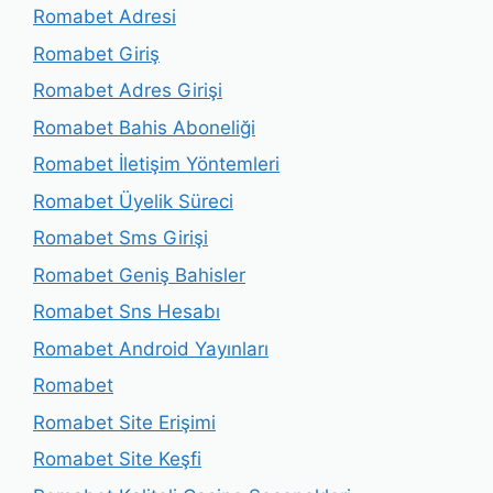
Romabet Adresi
Romabet Giriş
Romabet Adres Girişi
Romabet Bahis Aboneliği
Romabet İletişim Yöntemleri
Romabet Üyelik Süreci
Romabet Sms Girişi
Romabet Geniş Bahisler
Romabet Sns Hesabı
Romabet Android Yayınları
Romabet
Romabet Site Erişimi
Romabet Site Keşfi