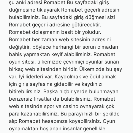
şu anki adresi Romabet Bu sayfadaki giriş
düğmesine tıklayarak Romabet geçerli adresini
bulabilirsiniz. Bu sayfadaki giriş düğmesi sizi
Romabet geçerli adresine götürecektir.
Romabet dolaşmanın basit bir yoludur.
Romabet her zaman web sitesinin adresini
değiştirir, böylece herhangi bir sorun olmadan
bahis yapmaktan keyif alabilirsiniz. Romabet
oyun sitesi, ülkemizde çevrimiçi oyunlar sunan
birkaç web sitesinden biridir. Ülkemizde bu şey
var. İyi liderleri var. Kaydolmak ve ödül almak
için giriş sayfasına gidebilir ve kaydınızı
bitirebilirsiniz. Başka hiçbir yerde bulunmayan
benzersiz fırsatlar da bulabilirsiniz. Romabet
web sitesinde spor ve casino oynayarak çok
para kazanabilirsiniz. Bu parayı hızlı bir şekilde
alıp Romabet hesabınıza koyabilirsiniz. Oyun
oynamaktan hoşlanan insanlar genellikle