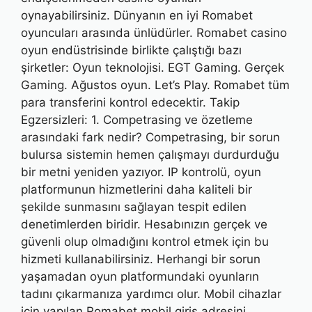
oynayabilirsiniz. Dünyanın en iyi Romabet
oyuncuları arasında ünlüdürler. Romabet casino
oyun endüstrisinde birlikte çalıştığı bazı
şirketler: Oyun teknolojisi. EGT Gaming. Gerçek
Gaming. Ağustos oyun. Let’s Play. Romabet tüm
para transferini kontrol edecektir. Takip
Egzersizleri: 1. Competrasing ve özetleme
arasındaki fark nedir? Competrasing, bir sorun
bulursa sistemin hemen çalışmayı durdurduğu
bir metni yeniden yazıyor. IP kontrolü, oyun
platformunun hizmetlerini daha kaliteli bir
şekilde sunmasını sağlayan tespit edilen
denetimlerden biridir. Hesabınızın gerçek ve
güvenli olup olmadığını kontrol etmek için bu
hizmeti kullanabilirsiniz. Herhangi bir sorun
yaşamadan oyun platformundaki oyunların
tadını çıkarmanıza yardımcı olur. Mobil cihazlar
için yapılan Romabet mobil giriş adresini