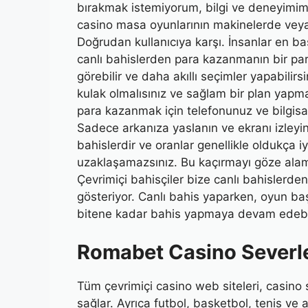
bırakmak istemiyorum, bilgi ve deneyimim
casino masa oyunlarının makinelerde veya
Doğrudan kullanıcıya karşı. İnsanlar en b
canlı bahislerden para kazanmanın bir pa
görebilir ve daha akıllı seçimler yapabilir
kulak olmalısınız ve sağlam bir plan yapmalı
para kazanmak için telefonunuz ve bilgisa
Sadece arkanıza yaslanın ve ekranı izleyin
bahislerdir ve oranlar genellikle oldukça iy
uzaklaşamazsınız. Bu kaçırmayı göze alama
Çevrimiçi bahisçiler bize canlı bahislerde
gösteriyor. Canlı bahis yaparken, oyun ba
bitene kadar bahis yapmaya devam edebil
Romabet Casino Severl
Tüm çevrimiçi casino web siteleri, casino 
sağlar. Ayrıca futbol, basketbol, tenis ve a