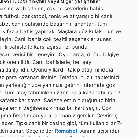
resi futbol maçları veya diğer yarışmalar
asino web siteleri, casino severlerin bahis
 futbol, basketbol, tenis ve at yarışı gibi canlı
abet canlı bahisinde başarının anahtarı, tüm
ok fazla bahis yapmak. Maçlara göz kulak olun ve
eyin. Canlı bahis çok çeşitli seçenekler sunar,
nlı bahislerle karşılaşırsanız, bundan
an verici bir deneyim. Oyunlarda, doğru bilgiye
k önemlidir. Canlı bahislerle, her şey
akla ilgilidir. Oyunu yıllardır takip ettiğimi iddia
z para kazanabilirsiniz. Telefonunuzu, tabletinizi
in yerleştiğinizde yanınıza getirin. İnternete göz
iz. Tüm maç tahminlerinizden para kazanabilirsiniz.
kafanız karışmaz. Sadece emin olduğunuz birini
ya emin değilseniz kırmızı bir kart seçin. Çok
apma fırsatından yararlanmanız gerekir. Çevrimiçi
er. Tıpkı canlı bir casino gibi, tüm kullanıcılar 7-
leri sunar. Seçenekler
Romabet
sunma açısından