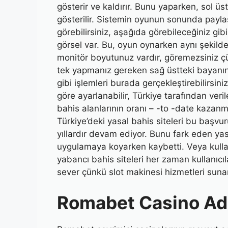
gösterir ve kaldırır. Bunu yaparken, sol üst
gösterilir. Sistemin oyunun sonunda paylaş
görebilirsiniz, aşağıda görebileceğiniz gi
görsel var. Bu, oyun oynarken aynı şekild
monitör boyutunuz vardır, göremezsiniz çü
tek yapmanız gereken sağ üstteki bayanın 
gibi işlemleri burada gerçekleştirebilirsin
göre ayarlanabilir, Türkiye tarafından ver
bahis alanlarının oranı – -to -date kazan
Türkiye’deki yasal bahis siteleri bu başvu
yıllardır devam ediyor. Bunu fark eden yasa
uygulamaya koyarken kaybetti. Veya kullanı
yabancı bahis siteleri her zaman kullanıcıla
sever çünkü slot makinesi hizmetleri sunar
Romabet Casino Adre