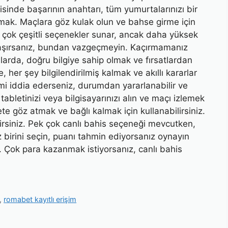
isinde başarının anahtarı, tüm yumurtalarınızı bir
ak. Maçlara göz kulak olun ve bahse girme için
s çok çeşitli seçenekler sunar, ancak daha yüksek
şılaşırsanız, bundan vazgeçmeyin. Kaçırmamanız
arda, doğru bilgiye sahip olmak ve fırsatlardan
 her şey bilgilendirilmiş kalmak ve akıllı kararlar
iğimi iddia ederseniz, durumdan yararlanabilir ve
tabletinizi veya bilgisayarınızı alın ve maçı izlemek
nete göz atmak ve bağlı kalmak için kullanabilirsiniz.
rsiniz. Pek çok canlı bahis seçeneği mevcutken,
birini seçin, puanı tahmin ediyorsanız oynayın
n. Çok para kazanmak istiyorsanız, canlı bahis
,
romabet kayıtlı erişim