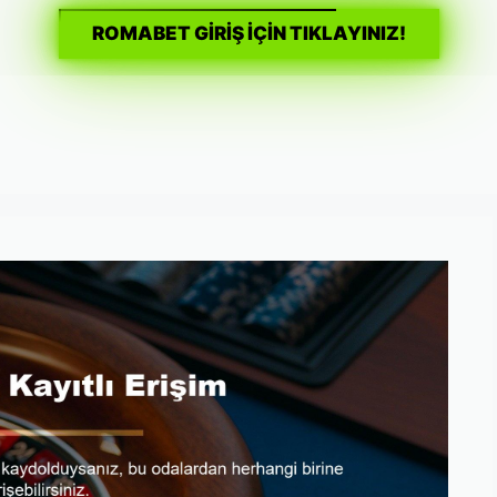
ROMABET GİRİŞ İÇİN TIKLAYINIZ!