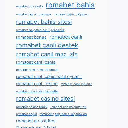
romabet bahis
romabet ana sayfa
romabet bahis programı
romabet bahis sağlayıcı
romabet bahis sitesi
romabet belgeleri nasıl gönderilir
romabet canli
romabet bonus
romabet canli destek
romabet canli maç izle
romabet canlı bahis
romabet canlı bahis fırsatları
romabet canlı bahis nasıl oynanır
romabet canlı casino
romabet canlı oyunlar
romabet casino dışı hizmetler
romabet casino sitesi
romabet casino terimi
romabet casino şirketleri
romabet engel
romabet geniş bahis seçenekleri
romabet giris adresi