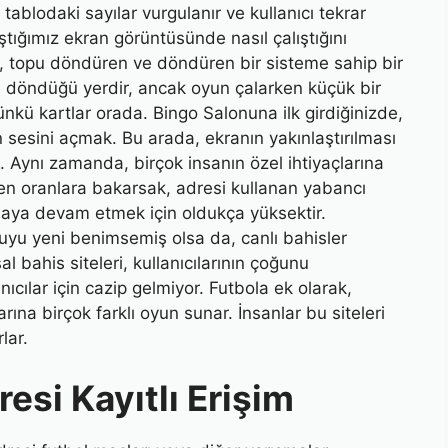
 tablodaki sayılar vurgulanır ve kullanıcı tekrar
tığımız ekran görüntüsünde nasıl çalıştığını
bi, topu döndüren ve döndüren bir sisteme sahip bir
e döndüğü yerdir, ancak oyun çalarken küçük bir
nkü kartlar orada. Bingo Salonuna ilk girdiğinizde,
sesini açmak. Bu arada, ekranın yakınlaştırılması
iz. Aynı zamanda, birçok insanın özel ihtiyaçlarına
ilen oranlara bakarsak, adresi kullanan yabancı
maya devam etmek için oldukça yüksektir.
ruyu yeni benimsemiş olsa da, canlı bahisler
l bahis siteleri, kullanıcılarının çoğunu
cılar için cazip gelmiyor. Futbola ek olarak,
rına birçok farklı oyun sunar. İnsanlar bu siteleri
lar.
si Kayıtlı Erişim