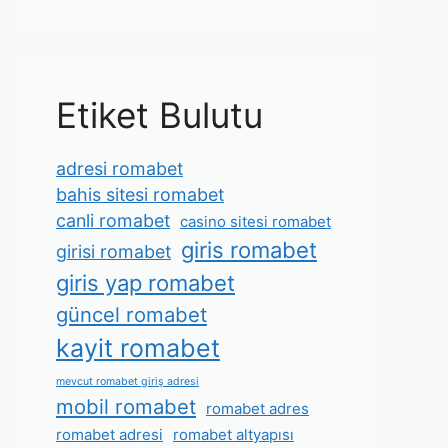
Etiket Bulutu
adresi romabet
bahis sitesi romabet
canli romabet
casino sitesi romabet
giris romabet
girisi romabet
giris yap romabet
güncel romabet
kayit romabet
mevcut romabet giriş adresi
mobil romabet
romabet adres
romabet adresi
romabet altyapısı