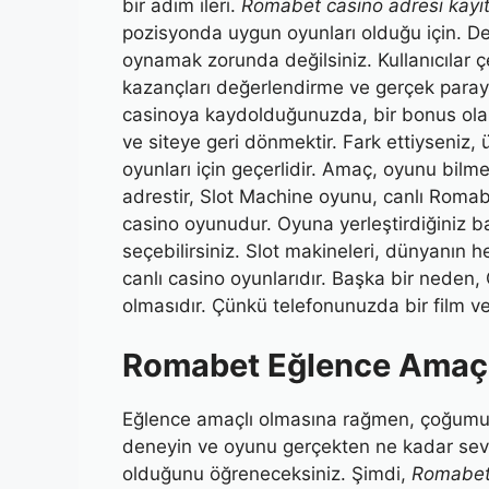
bir adım ileri.
Romabet casino adresi kayıtl
pozisyonda uygun oyunları olduğu için. Den
oynamak zorunda değilsiniz. Kullanıcılar ç
kazançları değerlendirme ve gerçek parayı 
casinoya kaydolduğunuzda, bir bonus olar
ve siteye geri dönmektir. Fark ettiyseniz, 
oyunları için geçerlidir. Amaç, oyunu bil
adrestir, Slot Machine oyunu, canlı Roma
casino oyunudur. Oyuna yerleştirdiğiniz b
seçebilirsiniz. Slot makineleri, dünyanın 
canlı casino oyunlarıdır. Başka bir neden
olmasıdır. Çünkü telefonunuzda bir film v
Romabet Eğlence Amaçl
Eğlence amaçlı olmasına rağmen, çoğumuz
deneyin ve oyunu gerçekten ne kadar sevd
olduğunu öğreneceksiniz. Şimdi,
Romabet