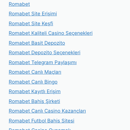
Romabet
Romabet Site Erişimi
Romabet Site Keşfi
Romabet Kaliteli Casino Seçenekleri
Romabet Basit Depozito
Romabet Depozito Seçenekleri
Romabet Telegram Paylaşımı
Romabet Canlı Maçları
Romabet Canlı Bingo
Romabet Kayıtlı Erişim
Romabet Bahis Şirketi
Romabet Canlı Casino Kazançları
Romabet Futbol Bahis Sitesi