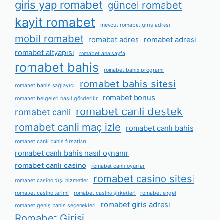
giris yap romabet
güncel romabet
kayit romabet
mevcut romabet giriş adresi
mobil romabet
romabet adres
romabet adresi
romabet altyapısı
romabet ana sayfa
romabet bahis
romabet bahis programı
romabet bahis sitesi
romabet bahis sağlayıcı
romabet bonus
romabet belgeleri nasıl gönderilir
romabet canli destek
romabet canli
romabet canli maç izle
romabet canlı bahis
romabet canlı bahis fırsatları
romabet canlı bahis nasıl oynanır
romabet canlı casino
romabet canlı oyunlar
romabet casino sitesi
romabet casino dışı hizmetler
romabet casino terimi
romabet casino şirketleri
romabet engel
romabet giris adresi
romabet geniş bahis seçenekleri
Romabet Girisi