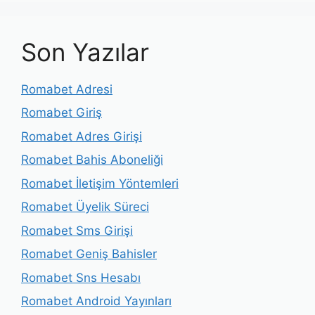
Son Yazılar
Romabet Adresi
Romabet Giriş
Romabet Adres Girişi
Romabet Bahis Aboneliği
Romabet İletişim Yöntemleri
Romabet Üyelik Süreci
Romabet Sms Girişi
Romabet Geniş Bahisler
Romabet Sns Hesabı
Romabet Android Yayınları