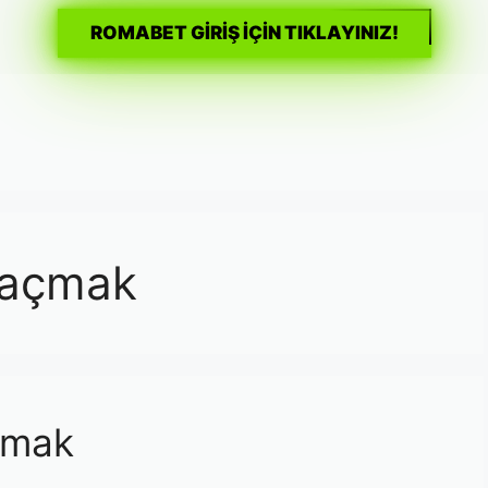
ROMABET GİRİŞ İÇİN TIKLAYINIZ!
 açmak
çmak