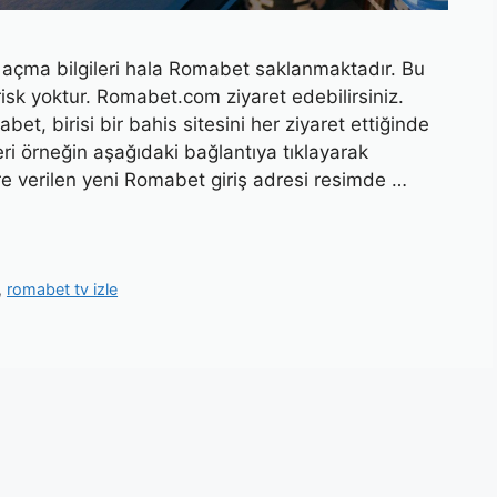
ma bilgileri hala Romabet saklanmaktadır. Bu
 risk yoktur. Romabet.com ziyaret edebilirsiniz.
, birisi bir bahis sitesini her ziyaret ettiğinde
leri örneğin aşağıdaki bağlantıya tıklayarak
ere verilen yeni Romabet giriş adresi resimde …
,
romabet tv izle