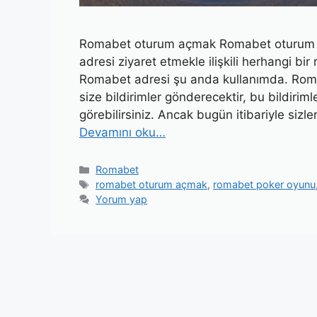
Romabet oturum açmak Romabet oturum aç
adresi ziyaret etmekle ilişkili herhangi bir
Romabet adresi şu anda kullanımda. Romabet
size bildirimler gönderecektir, bu bildirim
görebilirsiniz. Ancak bugün itibariyle sizl
Devamını oku…
Kategoriler
Romabet
Etiketler
romabet oturum açmak
,
romabet poker oyunu
Yorum yap