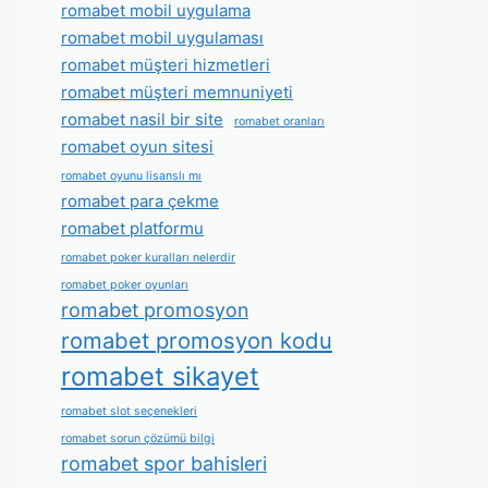
romabet mobil uygulama
romabet mobil uygulaması
romabet müşteri hizmetleri
romabet müşteri memnuniyeti
romabet nasil bir site
romabet oranları
romabet oyun sitesi
romabet oyunu lisanslı mı
romabet para çekme
romabet platformu
romabet poker kuralları nelerdir
romabet poker oyunları
romabet promosyon
romabet promosyon kodu
romabet sikayet
romabet slot seçenekleri
romabet sorun çözümü bilgi
romabet spor bahisleri