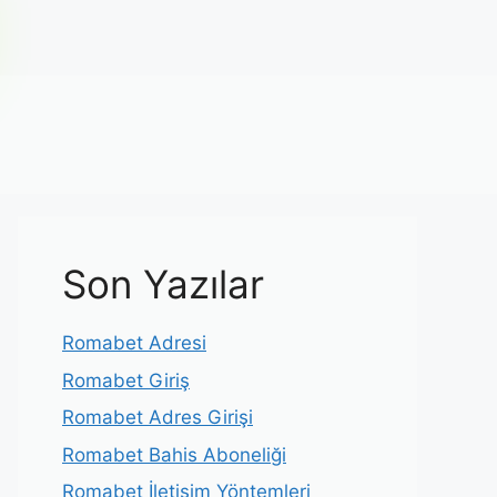
Son Yazılar
Romabet Adresi
Romabet Giriş
Romabet Adres Girişi
Romabet Bahis Aboneliği
Romabet İletişim Yöntemleri