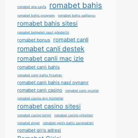
romabet bahis
romabet ana sayfa
romabet bahis programı
romabet bahis sağlayıcı
romabet bahis sitesi
romabet belgeleri nasıl gönderilir
romabet canli
romabet bonus
romabet canli destek
romabet canli maç izle
romabet canlı bahis
romabet canlı bahis fırsatları
romabet canlı bahis nasıl oynanır
romabet canlı casino
romabet canlı oyunlar
romabet casino dışı hizmetler
romabet casino sitesi
romabet casino terimi
romabet casino şirketleri
romabet engel
romabet geniş bahis seçenekleri
romabet giris adresi