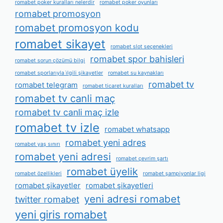
romabet poker kuralları nelerdir
romabet poker oyunları
romabet promosyon
romabet promosyon kodu
romabet sikayet
romabet slot seçenekleri
romabet spor bahisleri
romabet sorun çözümü bilgi
romabet sporlarıyla i̇lgili şikayetler
romabet su kaynakları
romabet tv
romabet telegram
romabet ticaret kuralları
romabet tv canli maç
romabet tv canli maç izle
romabet tv izle
romabet whatsapp
romabet yeni adres
romabet yaş sınırı
romabet yeni adresi
romabet çevrim şartı
romabet üyelik
romabet özellikleri
romabet şampiyonlar ligi
romabet şikayetler
romabet şikayetleri
yeni adresi romabet
twitter romabet
yeni giris romabet