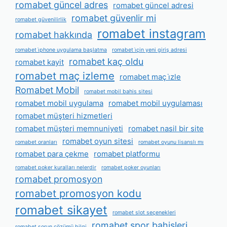
romabet güncel adres
romabet güncel adresi
romabet güvenlir mi
romabet güvenilirlik
romabet instagram
romabet hakkında
romabet i̇phone uygulama başlatma
romabet i̇çin yeni giriş adresi
romabet kaç oldu
romabet kayit
romabet maç izleme
romabet maç i̇zle
Romabet Mobil
romabet mobil bahis sitesi
romabet mobil uygulama
romabet mobil uygulaması
romabet müşteri hizmetleri
romabet müşteri memnuniyeti
romabet nasil bir site
romabet oyun sitesi
romabet oranları
romabet oyunu lisanslı mı
romabet para çekme
romabet platformu
romabet poker kuralları nelerdir
romabet poker oyunları
romabet promosyon
romabet promosyon kodu
romabet sikayet
romabet slot seçenekleri
romabet spor bahisleri
romabet sorun çözümü bilgi