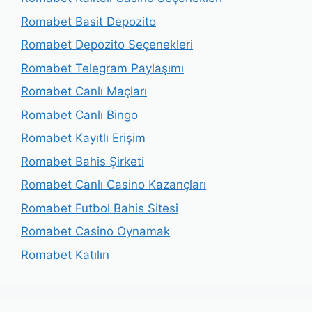
Romabet Basit Depozito
Romabet Depozito Seçenekleri
Romabet Telegram Paylaşımı
Romabet Canlı Maçları
Romabet Canlı Bingo
Romabet Kayıtlı Erişim
Romabet Bahis Şirketi
Romabet Canlı Casino Kazançları
Romabet Futbol Bahis Sitesi
Romabet Casino Oynamak
Romabet Katılın