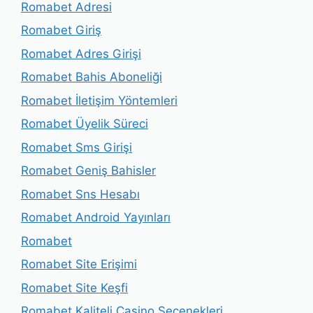
Romabet Adresi
Romabet Giriş
Romabet Adres Girişi
Romabet Bahis Aboneliği
Romabet İletişim Yöntemleri
Romabet Üyelik Süreci
Romabet Sms Girişi
Romabet Geniş Bahisler
Romabet Sns Hesabı
Romabet Android Yayınları
Romabet
Romabet Site Erişimi
Romabet Site Keşfi
Romabet Kaliteli Casino Seçenekleri