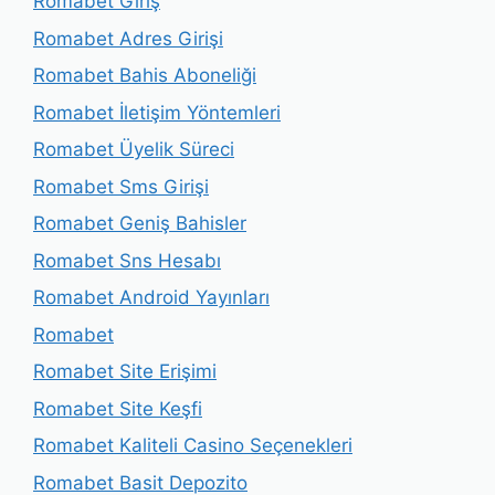
Romabet Giriş
Romabet Adres Girişi
Romabet Bahis Aboneliği
Romabet İletişim Yöntemleri
Romabet Üyelik Süreci
Romabet Sms Girişi
Romabet Geniş Bahisler
Romabet Sns Hesabı
Romabet Android Yayınları
Romabet
Romabet Site Erişimi
Romabet Site Keşfi
Romabet Kaliteli Casino Seçenekleri
Romabet Basit Depozito