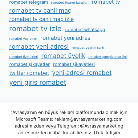
romabet tv
romabet telegram
romabet ticaret kuralları
romabet tv canli maç
romabet tv canli maç izle
romabet tv izle
romabet whatsapp
romabet yeni adres
romabet yaş sınırı
romabet yeni adresi
romabet çevrim şartı
romabet üyelik
romabet özellikleri
romabet şampiyonlar ligi
romabet şikayetler
romabet şikayetleri
yeni adresi romabet
twitter romabet
yeni giris romabet
"Avrasya'nın en büyük reklam platformunda olmak için
Microsoft Teams:
reklam@avrasyamarketing.com
adresimizden veya Telegram: @Avrasyamarketing
adresimizden irtibat kurabilirsiniz. (Tek iletişim