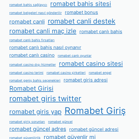
romabet bahis sitesi
romabet bahis sağlayıcı
romabet bonus
romabet belgeleri nasıl gönderilir
romabet canli destek
romabet canli
romabet canli maç izle
romabet canlı bahis
romabet canlı bahis fırsatları
romabet canlı bahis nasıl oynanır
romabet canlı casino
romabet canlı oyunlar
romabet casino sitesi
romabet casino dışı hizmetler
romabet casino terimi
romabet casino şirketleri
romabet engel
romabet giris adresi
romabet geniş bahis seçenekleri
Romabet Girisi
romabet giris twitter
Romabet Giriş
romabet giris yap
romabet giriş sorunları
romabet güncel
romabet güncel adres
romabet güncel adresi
romabet güvenlir mi
romabet güvenilirlik