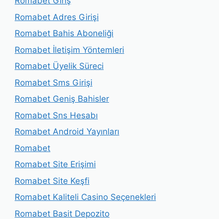
Romabet Giriş
Romabet Adres Girişi
Romabet Bahis Aboneliği
Romabet İletişim Yöntemleri
Romabet Üyelik Süreci
Romabet Sms Girişi
Romabet Geniş Bahisler
Romabet Sns Hesabı
Romabet Android Yayınları
Romabet
Romabet Site Erişimi
Romabet Site Keşfi
Romabet Kaliteli Casino Seçenekleri
Romabet Basit Depozito