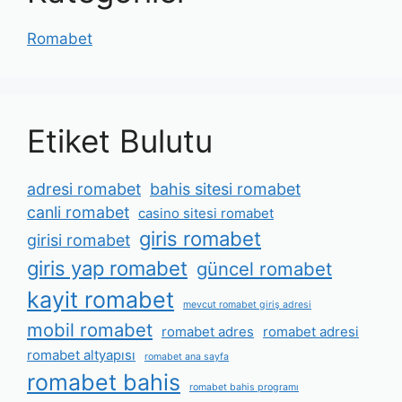
Romabet
Etiket Bulutu
adresi romabet
bahis sitesi romabet
canli romabet
casino sitesi romabet
giris romabet
girisi romabet
giris yap romabet
güncel romabet
kayit romabet
mevcut romabet giriş adresi
mobil romabet
romabet adres
romabet adresi
romabet altyapısı
romabet ana sayfa
romabet bahis
romabet bahis programı