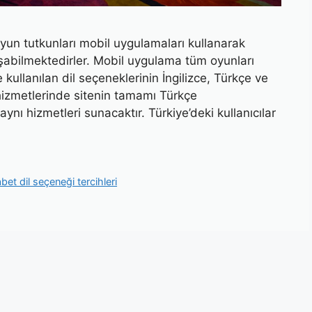
yun tutkunları mobil uygulamaları kullanarak
aşabilmektedirler. Mobil uygulama tüm oyunları
kullanılan dil seçeneklerinin İngilizce, Türkçe ve
 hizmetlerinde sitenin tamamı Türkçe
nı hizmetleri sunacaktır. Türkiye’deki kullanıcılar
et dil seçeneği tercihleri