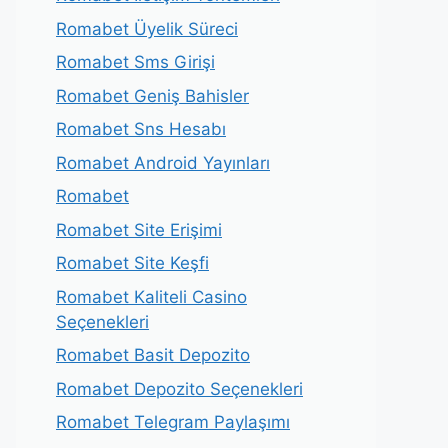
Romabet Üyelik Süreci
Romabet Sms Girişi
Romabet Geniş Bahisler
Romabet Sns Hesabı
Romabet Android Yayınları
Romabet
Romabet Site Erişimi
Romabet Site Keşfi
Romabet Kaliteli Casino
Seçenekleri
Romabet Basit Depozito
Romabet Depozito Seçenekleri
Romabet Telegram Paylaşımı