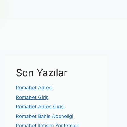
Son Yazılar
Romabet Adresi
Romabet Giriş
Romabet Adres Girişi
Romabet Bahis Aboneliği
Romabet İletişim Yöntemleri