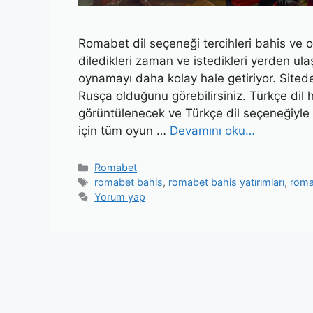
Romabet dil seçeneği tercihleri bahis ve o
diledikleri zaman ve istedikleri yerden ul
oynamayı daha kolay hale getiriyor. Sitede 
Rusça olduğunu görebilirsiniz. Türkçe dil
görüntülenecek ve Türkçe dil seçeneğiyle ay
için tüm oyun …
Devamını oku…
Kategoriler
Romabet
Etiketler
romabet bahis
,
romabet bahis yatırımları
,
romab
Yorum yap