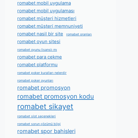
romabet mobil uygulama
romabet mobil uygulaması
romabet müşteri hizmetleri
romabet müşteri memnuniyeti
romabet nasil bir site
romabet oranları
romabet oyun sitesi
romabet oyunu lisanslı mı
romabet para çekme
romabet platformu
romabet poker kuralları nelerdir
romabet poker oyunları
romabet promosyon
romabet promosyon kodu
romabet sikayet
romabet slot seçenekleri
romabet sorun çözümü bilgi
romabet spor bahisleri