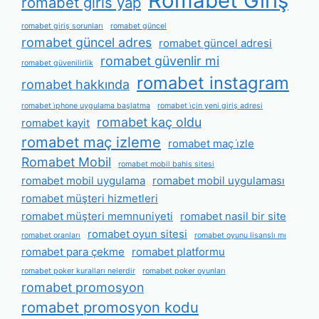
Romabet Giriş
romabet giris yap
romabet giriş sorunları
romabet güncel
romabet güncel adres
romabet güncel adresi
romabet güvenlir mi
romabet güvenilirlik
romabet instagram
romabet hakkında
romabet i̇phone uygulama başlatma
romabet i̇çin yeni giriş adresi
romabet kaç oldu
romabet kayit
romabet maç izleme
romabet maç i̇zle
Romabet Mobil
romabet mobil bahis sitesi
romabet mobil uygulama
romabet mobil uygulaması
romabet müşteri hizmetleri
romabet müşteri memnuniyeti
romabet nasil bir site
romabet oyun sitesi
romabet oranları
romabet oyunu lisanslı mı
romabet para çekme
romabet platformu
romabet poker kuralları nelerdir
romabet poker oyunları
romabet promosyon
romabet promosyon kodu