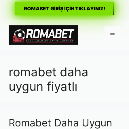
ROMABET GİRİŞ İÇİN TIKLAYINIZ!
İçeriğe
atla
Menü
romabet daha
uygun fiyatlı
Romabet Daha Uygun