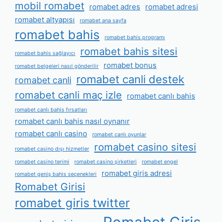
mobil romabet
romabet adres
romabet adresi
romabet altyapısı
romabet ana sayfa
romabet bahis
romabet bahis programı
romabet bahis sitesi
romabet bahis sağlayıcı
romabet bonus
romabet belgeleri nasıl gönderilir
romabet canli destek
romabet canli
romabet canli maç izle
romabet canlı bahis
romabet canlı bahis fırsatları
romabet canlı bahis nasıl oynanır
romabet canlı casino
romabet canlı oyunlar
romabet casino sitesi
romabet casino dışı hizmetler
romabet casino terimi
romabet casino şirketleri
romabet engel
romabet giris adresi
romabet geniş bahis seçenekleri
Romabet Girisi
romabet giris twitter