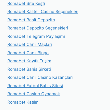
Romabet Site Keşfi
Romabet Kaliteli Casino Seçenekleri
Romabet Basit Depozito
Romabet Depozito Seçenekleri
Romabet Telegram Paylaşımı
Romabet Canlı Maçları
Romabet Canlı Bingo
Romabet Kayıtlı Erişim
Romabet Bahis Şirketi
Romabet Canlı Casino Kazançları
Romabet Futbol Bahis Sitesi
Romabet Casino Oynamak
Romabet Katılın