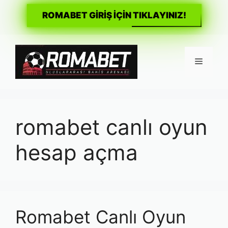
ROMABET GİRİŞ İÇİN TIKLAYINIZ!
İçeriğe
atla
Menü
romabet canlı oyun
hesap açma
Romabet Canlı Oyun