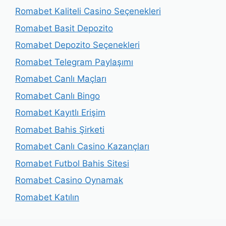
Romabet Kaliteli Casino Seçenekleri
Romabet Basit Depozito
Romabet Depozito Seçenekleri
Romabet Telegram Paylaşımı
Romabet Canlı Maçları
Romabet Canlı Bingo
Romabet Kayıtlı Erişim
Romabet Bahis Şirketi
Romabet Canlı Casino Kazançları
Romabet Futbol Bahis Sitesi
Romabet Casino Oynamak
Romabet Katılın