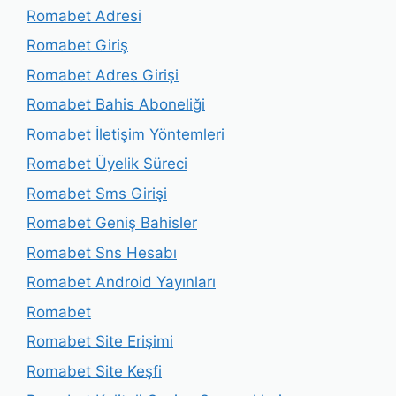
Romabet Adresi
Romabet Giriş
Romabet Adres Girişi
Romabet Bahis Aboneliği
Romabet İletişim Yöntemleri
Romabet Üyelik Süreci
Romabet Sms Girişi
Romabet Geniş Bahisler
Romabet Sns Hesabı
Romabet Android Yayınları
Romabet
Romabet Site Erişimi
Romabet Site Keşfi