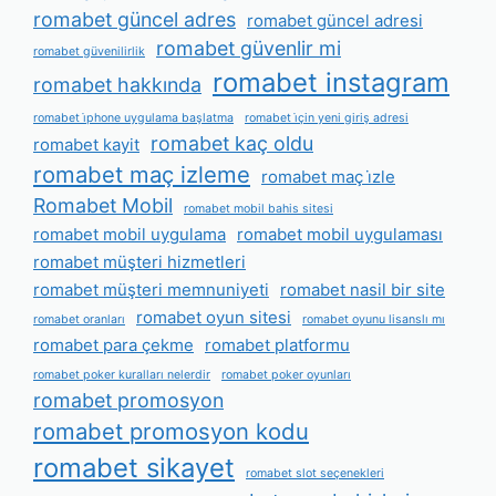
romabet güncel adres
romabet güncel adresi
romabet güvenlir mi
romabet güvenilirlik
romabet instagram
romabet hakkında
romabet i̇phone uygulama başlatma
romabet i̇çin yeni giriş adresi
romabet kaç oldu
romabet kayit
romabet maç izleme
romabet maç i̇zle
Romabet Mobil
romabet mobil bahis sitesi
romabet mobil uygulama
romabet mobil uygulaması
romabet müşteri hizmetleri
romabet müşteri memnuniyeti
romabet nasil bir site
romabet oyun sitesi
romabet oranları
romabet oyunu lisanslı mı
romabet para çekme
romabet platformu
romabet poker kuralları nelerdir
romabet poker oyunları
romabet promosyon
romabet promosyon kodu
romabet sikayet
romabet slot seçenekleri