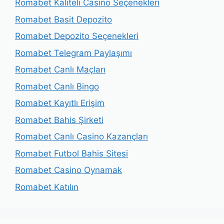
Romabet Kaliteli Casino Seçenekleri
Romabet Basit Depozito
Romabet Depozito Seçenekleri
Romabet Telegram Paylaşımı
Romabet Canlı Maçları
Romabet Canlı Bingo
Romabet Kayıtlı Erişim
Romabet Bahis Şirketi
Romabet Canlı Casino Kazançları
Romabet Futbol Bahis Sitesi
Romabet Casino Oynamak
Romabet Katılın