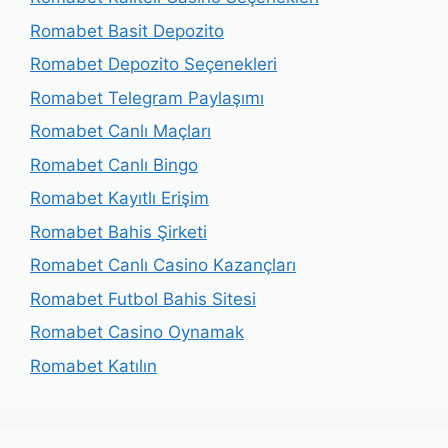
Romabet Basit Depozito
Romabet Depozito Seçenekleri
Romabet Telegram Paylaşımı
Romabet Canlı Maçları
Romabet Canlı Bingo
Romabet Kayıtlı Erişim
Romabet Bahis Şirketi
Romabet Canlı Casino Kazançları
Romabet Futbol Bahis Sitesi
Romabet Casino Oynamak
Romabet Katılın