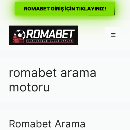
ROMABET GİRİŞ İÇİN TIKLAYINIZ!
İçeriğe
atla
Menü
romabet arama
motoru
Romabet Arama