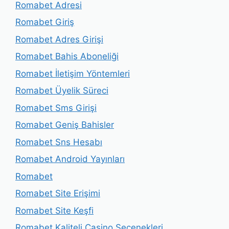
Romabet Adresi
Romabet Giriş
Romabet Adres Girişi
Romabet Bahis Aboneliği
Romabet İletişim Yöntemleri
Romabet Üyelik Süreci
Romabet Sms Girişi
Romabet Geniş Bahisler
Romabet Sns Hesabı
Romabet Android Yayınları
Romabet
Romabet Site Erişimi
Romabet Site Keşfi
Romabet Kaliteli Casino Seçenekleri