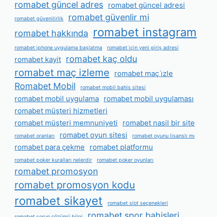
romabet güncel adres
romabet güncel adresi
romabet güvenlir mi
romabet güvenilirlik
romabet instagram
romabet hakkında
romabet i̇phone uygulama başlatma
romabet i̇çin yeni giriş adresi
romabet kaç oldu
romabet kayit
romabet maç izleme
romabet maç i̇zle
Romabet Mobil
romabet mobil bahis sitesi
romabet mobil uygulama
romabet mobil uygulaması
romabet müşteri hizmetleri
romabet müşteri memnuniyeti
romabet nasil bir site
romabet oyun sitesi
romabet oranları
romabet oyunu lisanslı mı
romabet para çekme
romabet platformu
romabet poker kuralları nelerdir
romabet poker oyunları
romabet promosyon
romabet promosyon kodu
romabet sikayet
romabet slot seçenekleri
romabet spor bahisleri
romabet sorun çözümü bilgi