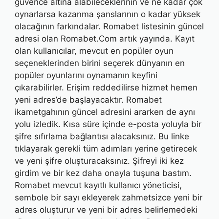
güvence altına alabileceklerinin ve ne kadar çok
oynarlarsa kazanma şanslarının o kadar yüksek
olacağının farkındalar. Romabet listesinin güncel
adresi olan Romabet.Com artık yayında. Kayıt
olan kullanıcılar, mevcut en popüler oyun
seçeneklerinden birini seçerek dünyanın en
popüler oyunlarını oynamanın keyfini
çıkarabilirler. Erişim reddedilirse hizmet hemen
yeni adres’de başlayacaktır. Romabet
ikametgahının güncel adresini ararken de aynı
yolu izledik. Kısa süre içinde e-posta yoluyla bir
şifre sıfırlama bağlantısı alacaksınız. Bu linke
tıklayarak gerekli tüm adımları yerine getirecek
ve yeni şifre oluşturacaksınız. Şifreyi iki kez
girdim ve bir kez daha onayla tuşuna bastım.
Romabet mevcut kayıtlı kullanıcı yöneticisi,
sembole bir sayı ekleyerek zahmetsizce yeni bir
adres oluşturur ve yeni bir adres belirlemedeki