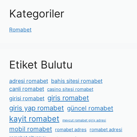
Kategoriler
Romabet
Etiket Bulutu
adresi romabet
bahis sitesi romabet
canli romabet
casino sitesi romabet
giris romabet
girisi romabet
giris yap romabet
güncel romabet
kayit romabet
mevcut romabet giriş adresi
mobil romabet
romabet adres
romabet adresi