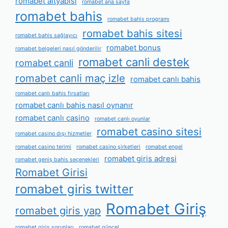
romabet altyapısı
romabet ana sayfa
romabet bahis
romabet bahis programı
romabet bahis sitesi
romabet bahis sağlayıcı
romabet bonus
romabet belgeleri nasıl gönderilir
romabet canli destek
romabet canli
romabet canli maç izle
romabet canlı bahis
romabet canlı bahis fırsatları
romabet canlı bahis nasıl oynanır
romabet canlı casino
romabet canlı oyunlar
romabet casino sitesi
romabet casino dışı hizmetler
romabet casino terimi
romabet casino şirketleri
romabet engel
romabet giris adresi
romabet geniş bahis seçenekleri
Romabet Girisi
romabet giris twitter
Romabet Giriş
romabet giris yap
romabet giriş sorunları
romabet güncel