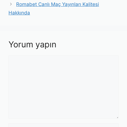
Romabet Canlı Maç Yayınları Kalitesi
Hakkında
Yorum yapın
Yorum
İsim