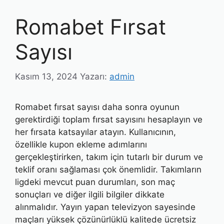
Romabet Fırsat
Sayısı
Kasım 13, 2024
Yazarı:
admin
Romabet fırsat sayısı daha sonra oyunun
gerektirdiği toplam fırsat sayısını hesaplayın ve
her fırsata katsayılar atayın. Kullanıcının,
özellikle kupon ekleme adımlarını
gerçekleştirirken, takım için tutarlı bir durum ve
teklif oranı sağlaması çok önemlidir. Takımların
ligdeki mevcut puan durumları, son maç
sonuçları ve diğer ilgili bilgiler dikkate
alınmalıdır. Yayın yapan televizyon sayesinde
maçları yüksek çözünürlüklü kalitede ücretsiz