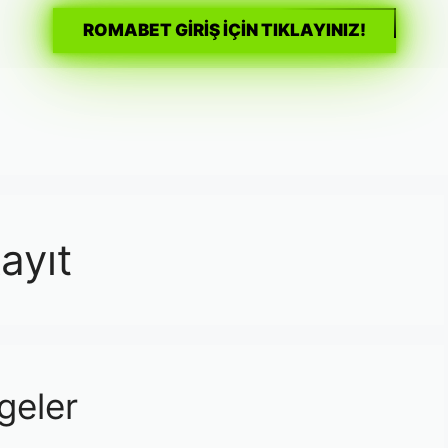
ROMABET GİRİŞ İÇİN TIKLAYINIZ!
ayıt
geler