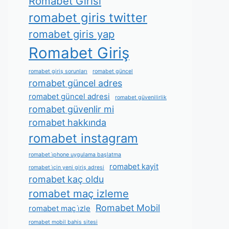
Romabet Girisi
romabet giris twitter
romabet giris yap
Romabet Giriş
romabet giriş sorunları
romabet güncel
romabet güncel adres
romabet güncel adresi
romabet güvenilirlik
romabet güvenlir mi
romabet hakkında
romabet instagram
romabet i̇phone uygulama başlatma
romabet kayit
romabet i̇çin yeni giriş adresi
romabet kaç oldu
romabet maç izleme
Romabet Mobil
romabet maç i̇zle
romabet mobil bahis sitesi