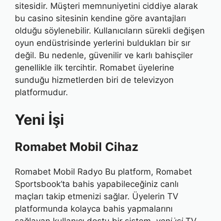
sitesidir. Müşteri memnuniyetini ciddiye alarak
bu casino sitesinin kendine göre avantajları
olduğu söylenebilir. Kullanıcıların sürekli değişen
oyun endüstrisinde yerlerini buldukları bir sır
değil. Bu nedenle, güvenilir ve karlı bahisçiler
genellikle ilk tercihtir. Romabet üyelerine
sunduğu hizmetlerden biri de televizyon
platformudur.
Yeni İşi
Romabet Mobil Cihaz
Romabet Mobil Radyo Bu platform, Romabet
Sportsbook’ta bahis yapabileceğiniz canlı
maçları takip etmenizi sağlar. Üyelerin TV
platformunda kolayca bahis yapmalarını
sağlayan kullanıcı dostu bir sistem.
yeni i̇şi
TV