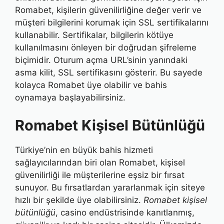
Romabet, kişilerin güvenilirliğine değer verir ve
müşteri bilgilerini korumak için SSL sertifikalarını
kullanabilir. Sertifikalar, bilgilerin kötüye
kullanılmasını önleyen bir doğrudan şifreleme
biçimidir. Oturum açma URL’sinin yanındaki
asma kilit, SSL sertifikasını gösterir. Bu sayede
kolayca Romabet üye olabilir ve bahis
oynamaya başlayabilirsiniz.
Romabet Kişisel Bütünlüğü
Türkiye’nin en büyük bahis hizmeti
sağlayıcılarından biri olan Romabet, kişisel
güvenilirliği ile müşterilerine eşsiz bir fırsat
sunuyor. Bu fırsatlardan yararlanmak için siteye
hızlı bir şekilde üye olabilirsiniz.
Romabet kişisel
bütünlüğü
, casino endüstrisinde kanıtlanmış,