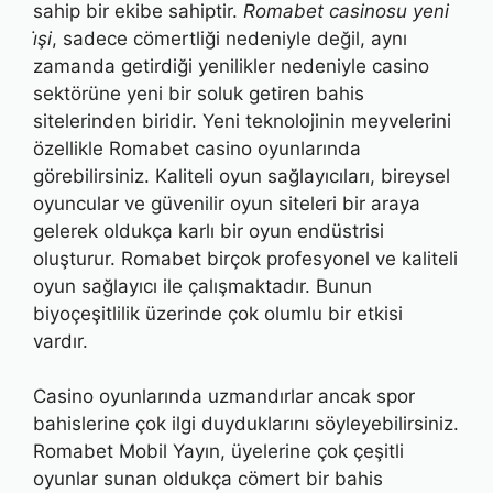
sahip bir ekibe sahiptir.
Romabet casinosu yeni
i̇şi
, sadece cömertliği nedeniyle değil, aynı
zamanda getirdiği yenilikler nedeniyle casino
sektörüne yeni bir soluk getiren bahis
sitelerinden biridir. Yeni teknolojinin meyvelerini
özellikle Romabet casino oyunlarında
görebilirsiniz. Kaliteli oyun sağlayıcıları, bireysel
oyuncular ve güvenilir oyun siteleri bir araya
gelerek oldukça karlı bir oyun endüstrisi
oluşturur. Romabet birçok profesyonel ve kaliteli
oyun sağlayıcı ile çalışmaktadır. Bunun
biyoçeşitlilik üzerinde çok olumlu bir etkisi
vardır.
Casino oyunlarında uzmandırlar ancak spor
bahislerine çok ilgi duyduklarını söyleyebilirsiniz.
Romabet Mobil Yayın, üyelerine çok çeşitli
oyunlar sunan oldukça cömert bir bahis