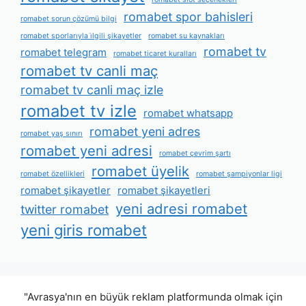
romabet spor bahisleri
romabet sorun çözümü bilgi
romabet sporlarıyla i̇lgili şikayetler
romabet su kaynakları
romabet tv
romabet telegram
romabet ticaret kuralları
romabet tv canli maç
romabet tv canli maç izle
romabet tv izle
romabet whatsapp
romabet yeni adres
romabet yaş sınırı
romabet yeni adresi
romabet çevrim şartı
romabet üyelik
romabet özellikleri
romabet şampiyonlar ligi
romabet şikayetler
romabet şikayetleri
yeni adresi romabet
twitter romabet
yeni giris romabet
"Avrasya'nın en büyük reklam platformunda olmak için