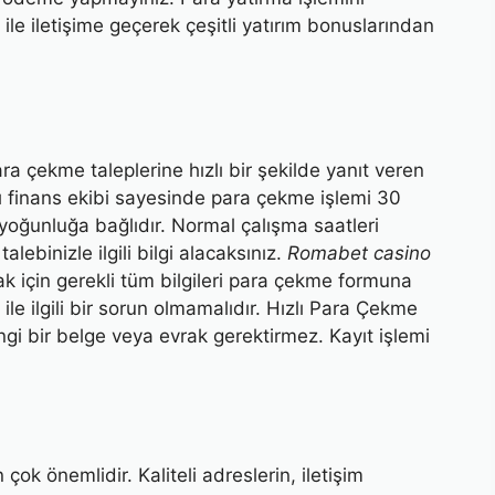
 ile iletişime geçerek çeşitli yatırım bonuslarından
 çekme taleplerine hızlı bir şekilde yanıt veren
rılı finans ekibi sayesinde para çekme işlemi 30
oğunluğa bağlıdır. Normal çalışma saatleri
ebinizle ilgili bilgi alacaksınız.
Romabet casino
için gerekli tüm bilgileri para çekme formuna
ile ilgili bir sorun olmamalıdır. Hızlı Para Çekme
gi bir belge veya evrak gerektirmez. Kayıt işlemi
n çok önemlidir. Kaliteli adreslerin, iletişim