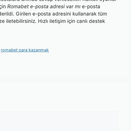
çin
Romabet e-posta adresi var mı
e-posta
erildi. Girilen e-posta adresini kullanarak tüm
e iletebilirsiniz. Hızlı iletişim için canlı destek
,
romabet para kazanmak