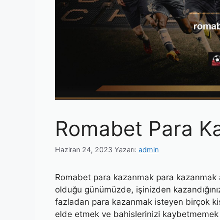
Romabet Para K
Haziran 24, 2023
Yazarı:
admin
Romabet para kazanmak para kazanmak art
olduğu günümüzde, işinizden kazandığınız 
fazladan para kazanmak isteyen birçok kiş
elde etmek ve bahislerinizi kaybetmemek 