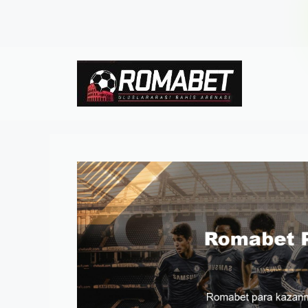
İçeriğe
atla