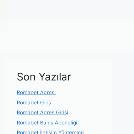
Son Yazılar
Romabet Adresi
Romabet Giriş
Romabet Adres Girişi
Romabet Bahis Aboneliği
Romabet İletişim Yöntemleri