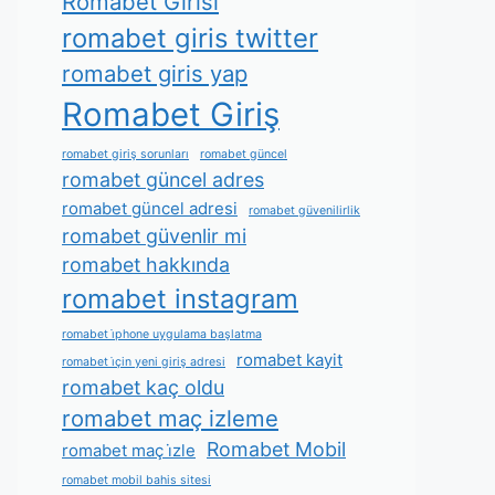
Romabet Girisi
romabet giris twitter
romabet giris yap
Romabet Giriş
romabet giriş sorunları
romabet güncel
romabet güncel adres
romabet güncel adresi
romabet güvenilirlik
romabet güvenlir mi
romabet hakkında
romabet instagram
romabet i̇phone uygulama başlatma
romabet kayit
romabet i̇çin yeni giriş adresi
romabet kaç oldu
romabet maç izleme
Romabet Mobil
romabet maç i̇zle
romabet mobil bahis sitesi