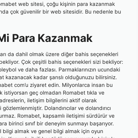
omabet web sitesi, çoğu kişinin para kazanmak
nda çok güvenilir bir web sitesidir. Bu nedenle bu
 Mi Para Kazanmak
arı da dahil olmak üzere diğer bahis seçenekleri
bekliyor. Çok çeşitli bahis seçenekleri sizi bekliyor:
voleybol ve daha fazlası. Parmaklarınızın ucundaki
aat kazanacak kadar şanslı olduğunuzu bilirsiniz.
abet com’u ziyaret edin. Milyonlarca insan bu
k istiyorsan geç olmadan Romabet tıkla ve
adreslerin, iletişim bilgilerini aktif olarak
gözlemlenmiştir. Dolandırıcılar ve dolandırıcı
 kurmaz. Romabet, kapsamlı iletişimi sürdürür ve
ara birinci sınıf bir deneyim sunmayı başarıyor.
bilgi almak ve genel bilgi almak için oyun