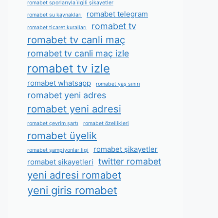
romabet sporlarıyla i̇lgili şikayetler
romabet telegram
romabet su kaynakları
romabet tv
romabet ticaret kuralları
romabet tv canli maç
romabet tv canli maç izle
romabet tv izle
romabet whatsapp
romabet yaş sınırı
romabet yeni adres
romabet yeni adresi
romabet çevrim şartı
romabet özellikleri
romabet üyelik
romabet şikayetler
romabet şampiyonlar ligi
twitter romabet
romabet şikayetleri
yeni adresi romabet
yeni giris romabet