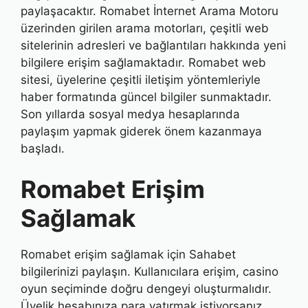
paylaşacaktır. Romabet İnternet Arama Motoru
üzerinden girilen arama motorları, çeşitli web
sitelerinin adresleri ve bağlantıları hakkında yeni
bilgilere erişim sağlamaktadır. Romabet web
sitesi, üyelerine çeşitli iletişim yöntemleriyle
haber formatında güncel bilgiler sunmaktadır.
Son yıllarda sosyal medya hesaplarında
paylaşım yapmak giderek önem kazanmaya
başladı.
Romabet Erişim
Sağlamak
Romabet erişim sağlamak için Sahabet
bilgilerinizi paylaşın. Kullanıcılara erişim, casino
oyun seçiminde doğru dengeyi oluşturmalıdır.
Üyelik hesabınıza para yatırmak istiyorsanız