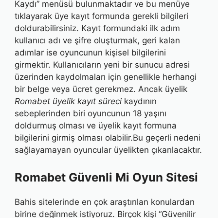
Kaydı” menüsü bulunmaktadır ve bu menüye
tıklayarak üye kayıt formunda gerekli bilgileri
doldurabilirsiniz. Kayıt formundaki ilk adım
kullanıcı adı ve şifre oluşturmak, geri kalan
adımlar ise oyuncunun kişisel bilgilerini
girmektir. Kullanıcıların yeni bir sunucu adresi
üzerinden kaydolmaları için genellikle herhangi
bir belge veya ücret gerekmez. Ancak üyelik
Romabet üyelik kayıt süreci
kaydının
sebeplerinden biri oyuncunun 18 yaşını
doldurmuş olması ve üyelik kayıt formuna
bilgilerini girmiş olması olabilir.Bu geçerli nedeni
sağlayamayan oyuncular üyelikten çıkarılacaktır.
Romabet Güvenli Mi Oyun Sitesi
Bahis sitelerinde en çok araştırılan konulardan
birine değinmek istiyoruz. Birçok kişi “Güvenilir