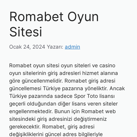
Romabet Oyun
Sitesi
Ocak 24, 2024
Yazarı:
admin
Romabet oyun sitesi oyun siteleri ve casino
oyun sitelerinin giriş adresleri hizmet alanına
göre güncellenmelidir. Romabet giriş adresi
güncellemesi Türkiye pazarına yöneliktir. Ancak
Türkiye pazarında sadece Spor Toto lisansı
geçerli olduğundan diğer lisans veren siteler
engellenmektedir. Bunun için Romabet web
sitesindeki giriş adresinizi değiştirmeniz
gerekecektir. Romabet, giriş adresi
değişikliklerini güncel adres bilgileriyle