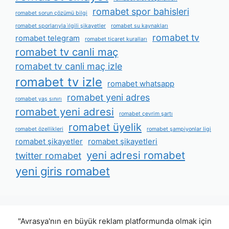
romabet spor bahisleri
romabet sorun çözümü bilgi
romabet sporlarıyla i̇lgili şikayetler
romabet su kaynakları
romabet tv
romabet telegram
romabet ticaret kuralları
romabet tv canli maç
romabet tv canli maç izle
romabet tv izle
romabet whatsapp
romabet yeni adres
romabet yaş sınırı
romabet yeni adresi
romabet çevrim şartı
romabet üyelik
romabet özellikleri
romabet şampiyonlar ligi
romabet şikayetler
romabet şikayetleri
yeni adresi romabet
twitter romabet
yeni giris romabet
"Avrasya'nın en büyük reklam platformunda olmak için