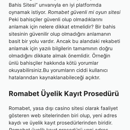
Bahis Sitesi” unvanıyla en iyi platformda
oynamak istiyor.
Romabet güvenli mi oyun sitesi
Peki bahisçiler güvenli olup olmadıklarını
anlamak için nelere dikkat etmelidir? Bir bahis
sitesinin güvenilir olup olmadığını anlamanın
basit bir yolu vardır. Ancak bu alandaki rekabeti
anlamak için yazılı bilgilerin tamamının doğru
olmadığını dikkate almak önemlidir. Örneğin
ünlü bahisçiler hakkında kötü yorumlar
okuyabilirsiniz.Bu yorumların ciddi kullanıcı
hatalarından kaynaklanabileceği açıktır.
Romabet Üyelik Kayıt Prosedürü
Romabet, yasa dışı casino sitesi olarak faaliyet
gösteren web sitelerinden biri olup, yeni adres
kaydı ve üyelik kayıt prosedürlerinden biridir.