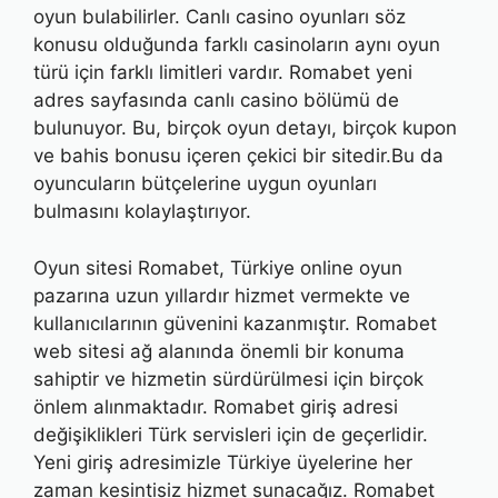
oyun bulabilirler. Canlı casino oyunları söz
konusu olduğunda farklı casinoların aynı oyun
türü için farklı limitleri vardır. Romabet yeni
adres sayfasında canlı casino bölümü de
bulunuyor. Bu, birçok oyun detayı, birçok kupon
ve bahis bonusu içeren çekici bir sitedir.Bu da
oyuncuların bütçelerine uygun oyunları
bulmasını kolaylaştırıyor.
Oyun sitesi Romabet, Türkiye online oyun
pazarına uzun yıllardır hizmet vermekte ve
kullanıcılarının güvenini kazanmıştır. Romabet
web sitesi ağ alanında önemli bir konuma
sahiptir ve hizmetin sürdürülmesi için birçok
önlem alınmaktadır. Romabet giriş adresi
değişiklikleri Türk servisleri için de geçerlidir.
Yeni giriş adresimizle Türkiye üyelerine her
zaman kesintisiz hizmet sunacağız. Romabet