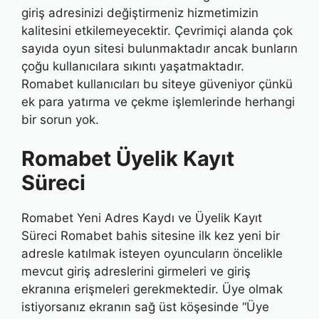
giriş adresinizi değiştirmeniz hizmetimizin
kalitesini etkilemeyecektir. Çevrimiçi alanda çok
sayıda oyun sitesi bulunmaktadır ancak bunların
çoğu kullanıcılara sıkıntı yaşatmaktadır.
Romabet kullanıcıları bu siteye güveniyor çünkü
ek para yatırma ve çekme işlemlerinde herhangi
bir sorun yok.
Romabet Üyelik Kayıt
Süreci
Romabet Yeni Adres Kaydı ve Üyelik Kayıt
Süreci Romabet bahis sitesine ilk kez yeni bir
adresle katılmak isteyen oyuncuların öncelikle
mevcut giriş adreslerini girmeleri ve giriş
ekranına erişmeleri gerekmektedir. Üye olmak
istiyorsanız ekranın sağ üst köşesinde “Üye