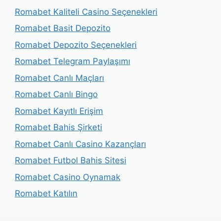
Romabet Kaliteli Casino Seçenekleri
Romabet Basit Depozito
Romabet Depozito Seçenekleri
Romabet Telegram Paylaşımı
Romabet Canlı Maçları
Romabet Canlı Bingo
Romabet Kayıtlı Erişim
Romabet Bahis Şirketi
Romabet Canlı Casino Kazançları
Romabet Futbol Bahis Sitesi
Romabet Casino Oynamak
Romabet Katılın