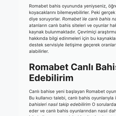
Romabet bahis oyununda yeniyseniz, öğrene
koyacaklarını bilemeyebilirler. Peki gerçe
diye soruyorlar.
Romabet i̇le canlı bahis na
atanların canlı bahis siteleri ve oyunlar ha
kaynak bulunmaktadır. Çevrimiçi araştırma 
hakkında bilgi edinmeleri için bu kaynaklar
destek servisiyle iletişime geçerek oranla
alabilirler.
Romabet Canlı Bahis
Edebilirim
Canlı bahise yeni başlayan Romabet oyunc
Bu kullanıcı talebi, canlı bahis oyunlarıyla 
bahisleri nasıl takip edebilirim
O sorulardan
eder ve canlı bahis oyunlarından nasıl dah