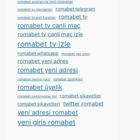
romabet sporlarıyla i̇lgili şikayetler
romabet telegram
romabet su kaynakları
romabet tv
romabet ticaret kuralları
romabet tv canli maç
romabet tv canli maç izle
romabet tv izle
romabet whatsapp
romabet yaş sınırı
romabet yeni adres
romabet yeni adresi
romabet çevrim şartı
romabet özellikleri
romabet üyelik
romabet şikayetler
romabet şampiyonlar ligi
twitter romabet
romabet şikayetleri
yeni adresi romabet
yeni giris romabet