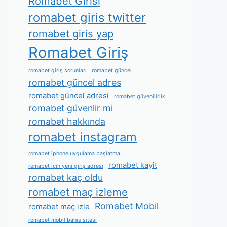
Romabet Girisi
romabet giris twitter
romabet giris yap
Romabet Giriş
romabet giriş sorunları
romabet güncel
romabet güncel adres
romabet güncel adresi
romabet güvenilirlik
romabet güvenlir mi
romabet hakkında
romabet instagram
romabet i̇phone uygulama başlatma
romabet kayit
romabet i̇çin yeni giriş adresi
romabet kaç oldu
romabet maç izleme
Romabet Mobil
romabet maç i̇zle
romabet mobil bahis sitesi