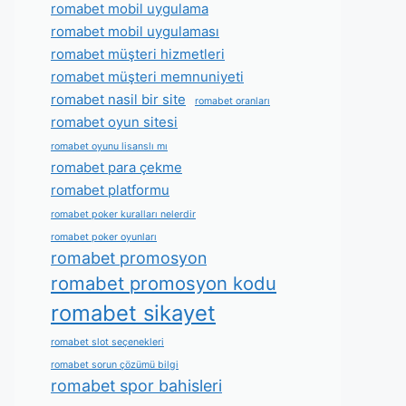
romabet mobil uygulama
romabet mobil uygulaması
romabet müşteri hizmetleri
romabet müşteri memnuniyeti
romabet nasil bir site
romabet oranları
romabet oyun sitesi
romabet oyunu lisanslı mı
romabet para çekme
romabet platformu
romabet poker kuralları nelerdir
romabet poker oyunları
romabet promosyon
romabet promosyon kodu
romabet sikayet
romabet slot seçenekleri
romabet sorun çözümü bilgi
romabet spor bahisleri