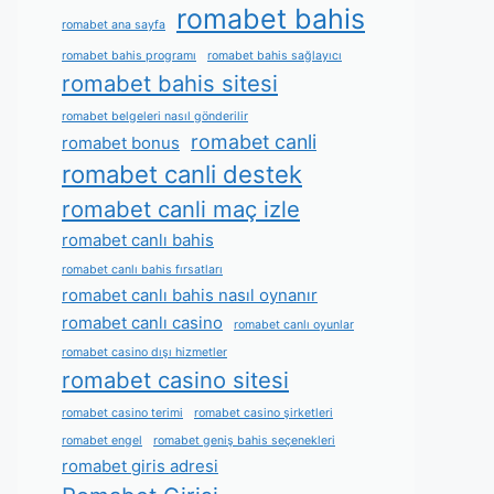
romabet bahis
romabet ana sayfa
romabet bahis programı
romabet bahis sağlayıcı
romabet bahis sitesi
romabet belgeleri nasıl gönderilir
romabet canli
romabet bonus
romabet canli destek
romabet canli maç izle
romabet canlı bahis
romabet canlı bahis fırsatları
romabet canlı bahis nasıl oynanır
romabet canlı casino
romabet canlı oyunlar
romabet casino dışı hizmetler
romabet casino sitesi
romabet casino terimi
romabet casino şirketleri
romabet engel
romabet geniş bahis seçenekleri
romabet giris adresi