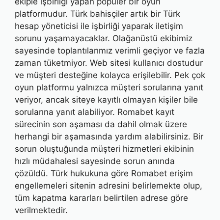
ekiple işbirliği yapan popüler bir oyun
platformudur. Türk bahisçiler artık bir Türk
hesap yöneticisi ile işbirliği yaparak iletişim
sorunu yaşamayacaklar. Olağanüstü ekibimiz
sayesinde toplantılarımız verimli geçiyor ve fazla
zaman tüketmiyor. Web sitesi kullanıcı dostudur
ve müşteri desteğine kolayca erişilebilir. Pek çok
oyun platformu yalnızca müşteri sorularına yanıt
veriyor, ancak siteye kayıtlı olmayan kişiler bile
sorularına yanıt alabiliyor. Romabet kayıt
sürecinin son aşaması da dahil olmak üzere
herhangi bir aşamasında yardım alabilirsiniz. Bir
sorun oluştuğunda müşteri hizmetleri ekibinin
hızlı müdahalesi sayesinde sorun anında
çözüldü. Türk hukukuna göre Romabet erişim
engellemeleri sitenin adresini belirlemekte olup,
tüm kapatma kararları belirtilen adrese göre
verilmektedir.