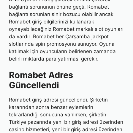
bağlantı sorununun önüne geçti. Romabet
bağlantı sorunları sinir bozucu olabilir ancak
Romabet giriş bilgilerinizi kullanarak
oynayabileceğiniz Romabet markalı slot oyunları
da vardır. Romabet her Çarşamba jackpot
slotlarında spin promosyonu sunuyor. Oyuna
katılmak için oyuncuların belirlenen zamanda
belirli miktarda para yatırması gerekir.
Romabet Adres
Güncellendi
Romabet giriş adresi güncellendi. Şirketin
kararından sonra benzer eylemlerin
tekrarlandığı sonucuna varılırken, şirketin
Türkiye pazarında yeni bir giriş adresi üzerinden
casino hizmetleri, yeni bir giriş adresi üzerinden