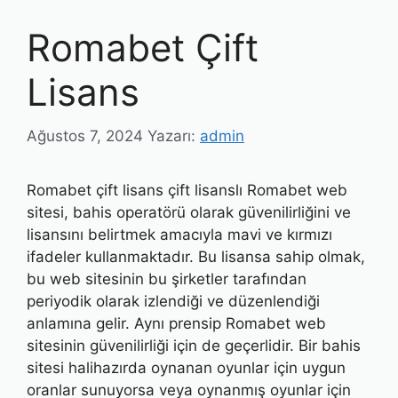
Romabet Çift
Lisans
Ağustos 7, 2024
Yazarı:
admin
Romabet çift lisans çift lisanslı Romabet web
sitesi, bahis operatörü olarak güvenilirliğini ve
lisansını belirtmek amacıyla mavi ve kırmızı
ifadeler kullanmaktadır. Bu lisansa sahip olmak,
bu web sitesinin bu şirketler tarafından
periyodik olarak izlendiği ve düzenlendiği
anlamına gelir. Aynı prensip Romabet web
sitesinin güvenilirliği için de geçerlidir. Bir bahis
sitesi halihazırda oynanan oyunlar için uygun
oranlar sunuyorsa veya oynanmış oyunlar için