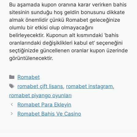
Bu aşamada kupon oranına karar verirken bahis
sitesinin sunduğu hoş geldin bonusunu dikkate
almak önemlidir çünkü Romabet geleceğinize
olumlu bir etkisi olup olmayacağını
belirleyecektir. Kuponun alt kısmındaki ‘bahis
oranlarındaki değişiklikleri kabul et’ seçeneğini
seçtiğinizde güncellenen oranlar kupon üzerinde
görüntülenecektir.
Kategoriler
Romabet
Etiketler
romabet çift lisans
,
romabet instagram
,
romabet piyango oyunları
Romabet Para Ekleyin
Romabet Bahis Ve Casino