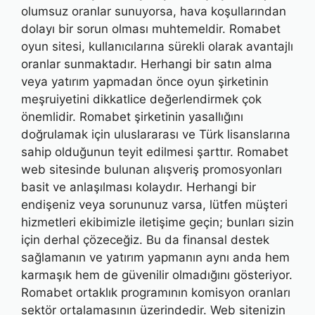
olumsuz oranlar sunuyorsa, hava koşullarından
dolayı bir sorun olması muhtemeldir. Romabet
oyun sitesi, kullanıcılarına sürekli olarak avantajlı
oranlar sunmaktadır. Herhangi bir satın alma
veya yatırım yapmadan önce oyun şirketinin
meşruiyetini dikkatlice değerlendirmek çok
önemlidir. Romabet şirketinin yasallığını
doğrulamak için uluslararası ve Türk lisanslarına
sahip olduğunun teyit edilmesi şarttır. Romabet
web sitesinde bulunan alışveriş promosyonları
basit ve anlaşılması kolaydır. Herhangi bir
endişeniz veya sorununuz varsa, lütfen müşteri
hizmetleri ekibimizle iletişime geçin; bunları sizin
için derhal çözeceğiz. Bu da finansal destek
sağlamanın ve yatırım yapmanın aynı anda hem
karmaşık hem de güvenilir olmadığını gösteriyor.
Romabet ortaklık programının komisyon oranları
sektör ortalamasının üzerindedir. Web sitenizin