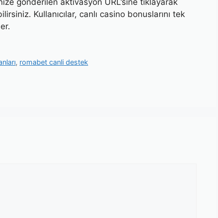
ze gönderilen aktivasyon URL’sine tıklayarak
rsiniz. Kullanıcılar, canlı casino bonuslarını tek
er.
nları
,
romabet canli destek