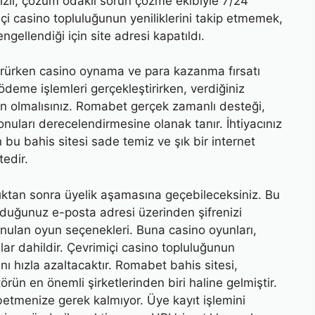
hızlı, çözüm odaklı sorun çözme ekibiyle 7/24
çi casino topluluğunun yeniliklerini takip etmemek,
engellendiği için site adresi kapatıldı.
ldürürken casino oynama ve para kazanma fırsatı
deme işlemleri gerçekleştirirken, verdiğiniz
in olmalısınız. Romabet gerçek zamanlı desteği,
 konuları derecelendirmesine olanak tanır. İhtiyacınız
 bu bahis sitesi sade temiz ve şık bir internet
edir.
dıktan sonra üyelik aşamasına geçebileceksiniz. Bu
duğunuz e-posta adresi üzerinden şifrenizi
unulan oyun seçenekleri. Buna casino oyunları,
nlar dahildir. Çevrimiçi casino topluluğunun
ını hızla azaltacaktır. Romabet bahis sitesi,
rün en önemli şirketlerinden biri haline gelmiştir.
betmenize gerek kalmıyor. Üye kayıt işlemini