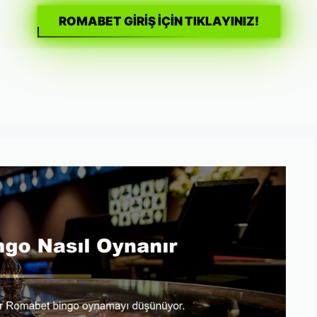
ROMABET GİRİŞ İÇİN TIKLAYINIZ!