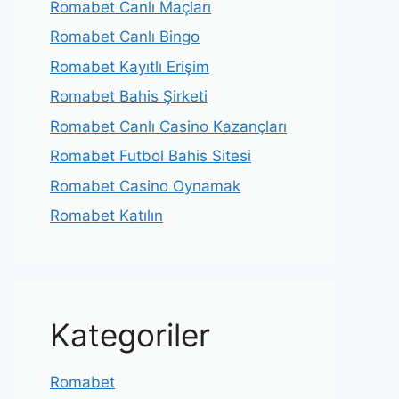
Romabet Canlı Maçları
Romabet Canlı Bingo
Romabet Kayıtlı Erişim
Romabet Bahis Şirketi
Romabet Canlı Casino Kazançları
Romabet Futbol Bahis Sitesi
Romabet Casino Oynamak
Romabet Katılın
Kategoriler
Romabet