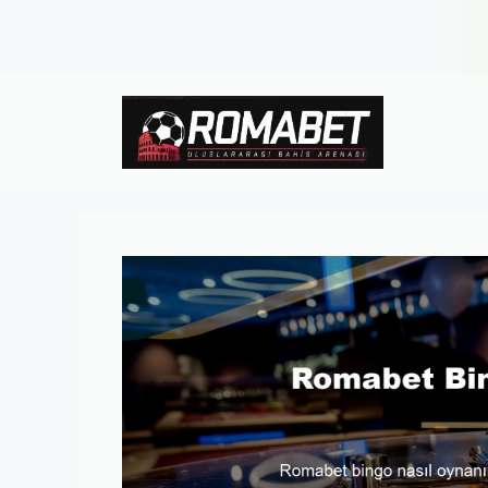
İçeriğe
atla