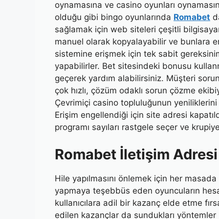
oynamasına ve casino oyunları oynamasına
olduğu gibi bingo oyunlarında
Romabet
da
sağlamak için web siteleri çeşitli bilgisaya
manuel olarak kopyalayabilir ve bunlara e
sistemine erişmek için tek sabit gereksinim
yapabilirler. Bet sitesindeki bonusu kullan
geçerek yardım alabilirsiniz. Müşteri soru
çok hızlı, çözüm odaklı sorun çözme ekibi
Çevrimiçi casino topluluğunun yeniliklerini 
Erişim engellendiği için site adresi kapatı
programı sayıları rastgele seçer ve krupiye 
Romabet İletişim Adresi
Hile yapılmasını önlemek için her masada 
yapmaya teşebbüs eden oyuncuların hesapl
kullanıcılara adil bir kazanç elde etme fır
edilen kazançlar da sundukları yöntemler k