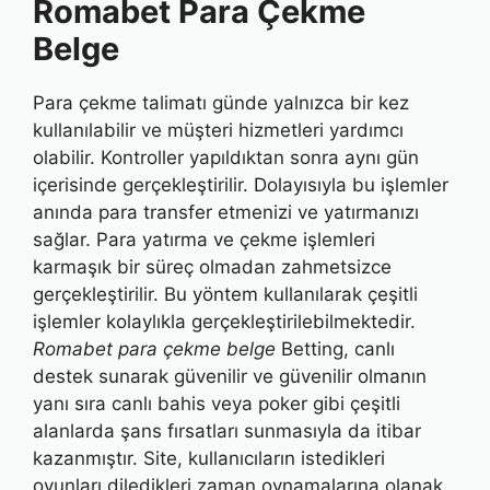
Romabet Para Çekme
Belge
Para çekme talimatı günde yalnızca bir kez
kullanılabilir ve müşteri hizmetleri yardımcı
olabilir. Kontroller yapıldıktan sonra aynı gün
içerisinde gerçekleştirilir. Dolayısıyla bu işlemler
anında para transfer etmenizi ve yatırmanızı
sağlar. Para yatırma ve çekme işlemleri
karmaşık bir süreç olmadan zahmetsizce
gerçekleştirilir. Bu yöntem kullanılarak çeşitli
işlemler kolaylıkla gerçekleştirilebilmektedir.
Romabet para çekme belge
Betting, canlı
destek sunarak güvenilir ve güvenilir olmanın
yanı sıra canlı bahis veya poker gibi çeşitli
alanlarda şans fırsatları sunmasıyla da itibar
kazanmıştır. Site, kullanıcıların istedikleri
oyunları diledikleri zaman oynamalarına olanak