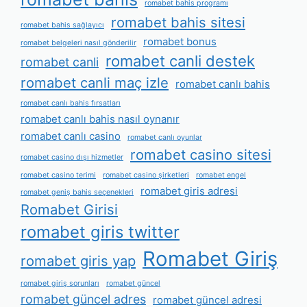
romabet bahis programı
romabet bahis sitesi
romabet bahis sağlayıcı
romabet bonus
romabet belgeleri nasıl gönderilir
romabet canli destek
romabet canli
romabet canli maç izle
romabet canlı bahis
romabet canlı bahis fırsatları
romabet canlı bahis nasıl oynanır
romabet canlı casino
romabet canlı oyunlar
romabet casino sitesi
romabet casino dışı hizmetler
romabet casino terimi
romabet casino şirketleri
romabet engel
romabet giris adresi
romabet geniş bahis seçenekleri
Romabet Girisi
romabet giris twitter
Romabet Giriş
romabet giris yap
romabet giriş sorunları
romabet güncel
romabet güncel adres
romabet güncel adresi