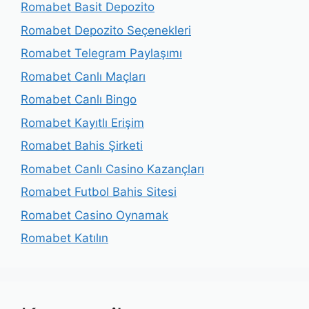
Romabet Basit Depozito
Romabet Depozito Seçenekleri
Romabet Telegram Paylaşımı
Romabet Canlı Maçları
Romabet Canlı Bingo
Romabet Kayıtlı Erişim
Romabet Bahis Şirketi
Romabet Canlı Casino Kazançları
Romabet Futbol Bahis Sitesi
Romabet Casino Oynamak
Romabet Katılın