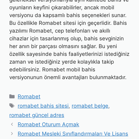
oyunların keyfini çıkarabilirler, ancak mobil
versiyonu da kapsamlı bahis seçenekleri sunar.
Bu özellikle Romabet sitesi için geçerlidir. Bahis
yazılımı Romabet, cep telefonları ve akıllı
cihazlar için tasarlanmış olup, bahis sevginizin
her anın bir parçası olmasını sağlar. Bu yeni
özellik sayesinde bahis faaliyetlerinizi istediğiniz
zaman ve istediğiniz yerde kolaylıkla takip
edebilirsiniz. Romabet mobil bahis
versiyonunun önemli avantajları bulunmaktadır.
Kategoriler
Romabet
Etiketler
romabet bahis sitesi
,
romabet belge
,
romabet güncel adres
Romabet Oturum Açmak
Romabet Mesleki Sınıflandırmaları Ve Lisans